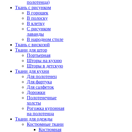
полотенца)
Ткань с рисунком
В горошек
В полоску
В клетку
С рисунком
лаванды
В народном стиле
Ткань с вискозой
Ткани для штор
Портьерная
Шторы на кухню
Шторы в детскую
Ткани для кухни
Для полотенец
Для фартука
Для салфеток
Дорожки
Полотенечные
холсты
Рогожка купонная
на полотенца
Ткани для одежды
Костюмные ткани
Костюмная