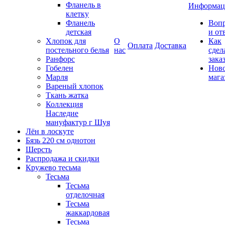
Фланель в
Информац
клетку
Фланель
Воп
детская
и от
Хлопок для
О
Как
Оплата
Доставка
постельного белья
нас
сдел
Ранфорс
зака
Гобелен
Нов
Марля
мага
Вареный хлопок
Ткань жатка
Коллекция
Наследие
мануфактур г Шуя
Лён в лоскуте
Бязь 220 см однотон
Шерсть
Распродажа и скидки
Кружево тесьма
Тесьма
Тесьма
отделочная
Тесьма
жаккардовая
Тесьма