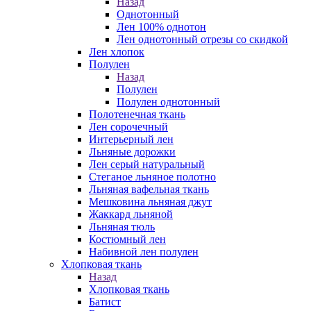
Назад
Однотонный
Лен 100% однотон
Лен однотонный отрезы со скидкой
Лен хлопок
Полулен
Назад
Полулен
Полулен однотонный
Полотенечная ткань
Лен сорочечный
Интерьерный лен
Льняные дорожки
Лен серый натуральный
Стеганое льняное полотно
Льняная вафельная ткань
Мешковина льняная джут
Жаккард льняной
Льняная тюль
Костюмный лен
Набивной лен полулен
Хлопковая ткань
Назад
Хлопковая ткань
Батист