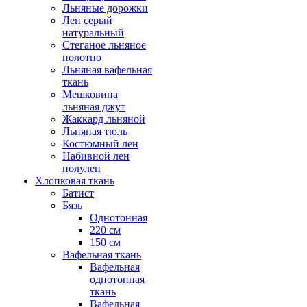
Льняные дорожки
Лен серый
натуральный
Стеганое льняное
полотно
Льняная вафельная
ткань
Мешковина
льняная джут
Жаккард льняной
Льняная тюль
Костюмный лен
Набивной лен
полулен
Хлопковая ткань
Батист
Бязь
Однотонная
220 см
150 см
Вафельная ткань
Вафельная
однотонная
ткань
Вафельная