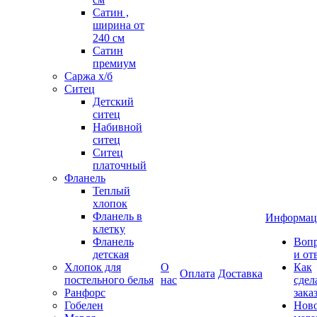
Сатин ,
ширина от
240 см
Сатин
премиум
Саржа х/б
Ситец
Детский
ситец
Набивной
ситец
Ситец
платочный
Фланель
Теплый
хлопок
Фланель в
Информац
клетку
Фланель
Воп
детская
и от
Хлопок для
О
Как
Оплата
Доставка
постельного белья
нас
сдел
Ранфорс
зака
Гобелен
Нов