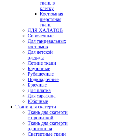
ткань в
клетку
Костюмная
шерстяная
ткань
ДЛЯ ХАЛАТОВ
Сорочечные
Для танцевальных
костюмов
Для детской
одежды
Летние ткани
Блузочные
Рубашечные
Подкладочные
Брючные
Для платка
Для сарафана
Юбочные
Ткани для скатерти
Ткань для скатерти
с пропиткой
Ткань для скатерти
однотонная
Скатертные ткани