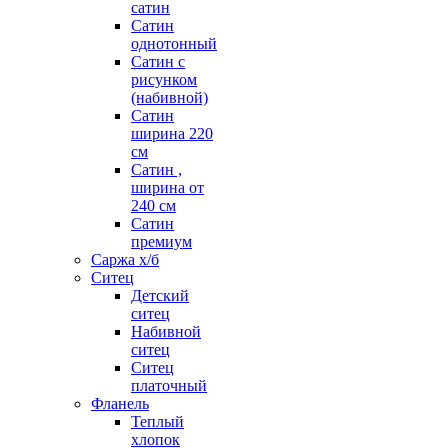
сатин
Сатин
однотонный
Сатин с
рисунком
(набивной)
Сатин
ширина 220
см
Сатин ,
ширина от
240 см
Сатин
премиум
Саржа х/б
Ситец
Детский
ситец
Набивной
ситец
Ситец
платочный
Фланель
Теплый
хлопок