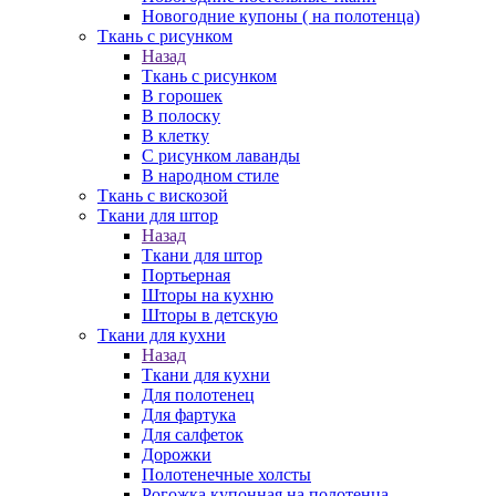
Новогодние купоны ( на полотенца)
Ткань с рисунком
Назад
Ткань с рисунком
В горошек
В полоску
В клетку
С рисунком лаванды
В народном стиле
Ткань с вискозой
Ткани для штор
Назад
Ткани для штор
Портьерная
Шторы на кухню
Шторы в детскую
Ткани для кухни
Назад
Ткани для кухни
Для полотенец
Для фартука
Для салфеток
Дорожки
Полотенечные холсты
Рогожка купонная на полотенца