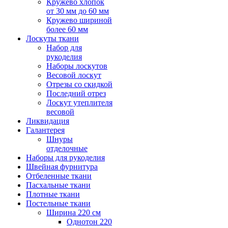
Кружево хлопок
от 30 мм до 60 мм
Кружево шириной
более 60 мм
Лоскуты ткани
Набор для
рукоделия
Наборы лоскутов
Весовой лоскут
Отрезы со скидкой
Последний отрез
Лоскут утеплителя
весовой
Ликвидация
Галантерея
Шнуры
отделочные
Наборы для рукоделия
Швейная фурнитура
Отбеленные ткани
Пасхальные ткани
Плотные ткани
Постельные ткани
Ширина 220 см
Однотон 220