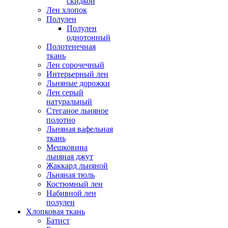
скидкой
Лен хлопок
Полулен
Полулен
однотонный
Полотенечная
ткань
Лен сорочечный
Интерьерный лен
Льняные дорожки
Лен серый
натуральный
Стеганое льняное
полотно
Льняная вафельная
ткань
Мешковина
льняная джут
Жаккард льняной
Льняная тюль
Костюмный лен
Набивной лен
полулен
Хлопковая ткань
Батист