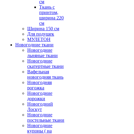
см
Ткань с
принтом,
ширина 220
см
Ширина 150 см
Для подушек
МУЛЕТОН
Новогодние ткани
Новогодние
льняные ткани
Новогодние
скатертные ткани
Вафельная
новогодняя ткань
Новогодняя
рогожка
Новогодние
дорожки
Новогодний
Лоскут
Новогодние
постельные ткани
Новогодние
купоны ( на