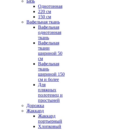
Бязь
Однотонная
220 см
150 см
Вафельная ткань
Вафельная
однотонная
ткань
Вафельная
ткани
шириной 50
см
Вафельная
ткань
шириной 150
см и более
Для
пляжных
полотенец и
простыней
Дорожка
Жаккард
Жаккард
портьерный
Хлопковый