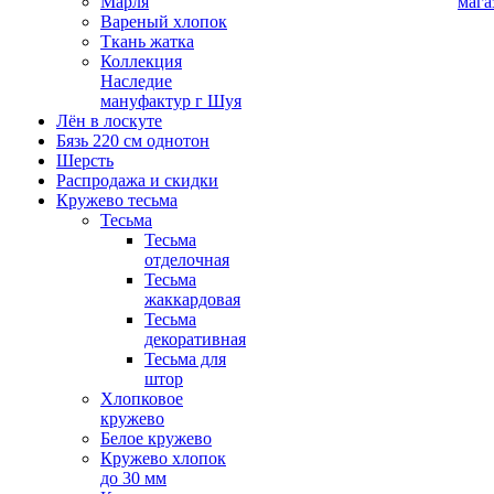
Марля
мага
Вареный хлопок
Ткань жатка
Коллекция
Наследие
мануфактур г Шуя
Лён в лоскуте
Бязь 220 см однотон
Шерсть
Распродажа и скидки
Кружево тесьма
Тесьма
Тесьма
отделочная
Тесьма
жаккардовая
Тесьма
декоративная
Тесьма для
штор
Хлопковое
кружево
Белое кружево
Кружево хлопок
до 30 мм