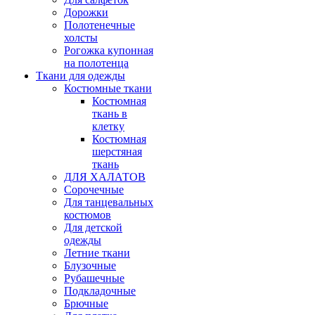
Дорожки
Полотенечные
холсты
Рогожка купонная
на полотенца
Ткани для одежды
Костюмные ткани
Костюмная
ткань в
клетку
Костюмная
шерстяная
ткань
ДЛЯ ХАЛАТОВ
Сорочечные
Для танцевальных
костюмов
Для детской
одежды
Летние ткани
Блузочные
Рубашечные
Подкладочные
Брючные