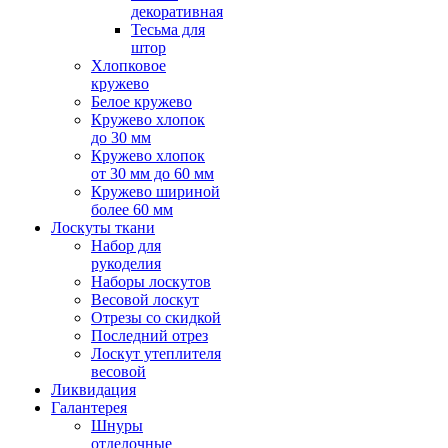
декоративная
Тесьма для
штор
Хлопковое
кружево
Белое кружево
Кружево хлопок
до 30 мм
Кружево хлопок
от 30 мм до 60 мм
Кружево шириной
более 60 мм
Лоскуты ткани
Набор для
рукоделия
Наборы лоскутов
Весовой лоскут
Отрезы со скидкой
Последний отрез
Лоскут утеплителя
весовой
Ликвидация
Галантерея
Шнуры
отделочные