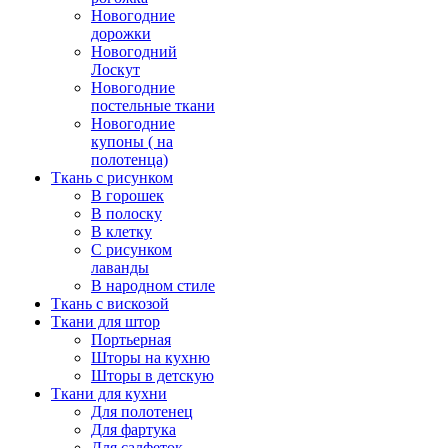
Новогодние
дорожки
Новогодний
Лоскут
Новогодние
постельные ткани
Новогодние
купоны ( на
полотенца)
Ткань с рисунком
В горошек
В полоску
В клетку
С рисунком
лаванды
В народном стиле
Ткань с вискозой
Ткани для штор
Портьерная
Шторы на кухню
Шторы в детскую
Ткани для кухни
Для полотенец
Для фартука
Для салфеток