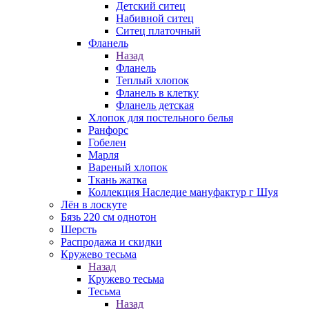
Детский ситец
Набивной ситец
Ситец платочный
Фланель
Назад
Фланель
Теплый хлопок
Фланель в клетку
Фланель детская
Хлопок для постельного белья
Ранфорс
Гобелен
Марля
Вареный хлопок
Ткань жатка
Коллекция Наследие мануфактур г Шуя
Лён в лоскуте
Бязь 220 см однотон
Шерсть
Распродажа и скидки
Кружево тесьма
Назад
Кружево тесьма
Тесьма
Назад