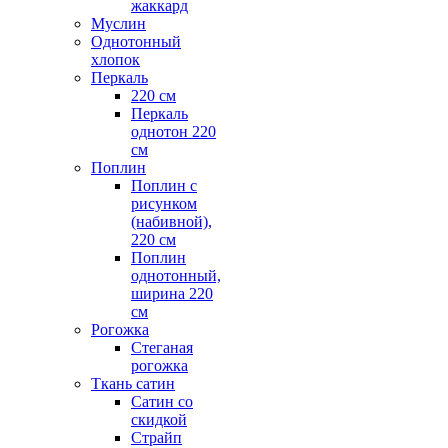
жаккард
Муслин
Однотонный
хлопок
Перкаль
220 см
Перкаль
однотон 220
см
Поплин
Поплин с
рисунком
(набивной),
220 см
Поплин
однотонный,
ширина 220
см
Рогожка
Стеганая
рогожка
Ткань сатин
Сатин со
скидкой
Страйп