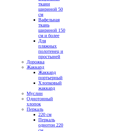
ткани
шириной 50
см
Вафельная
ткань
шириной 150
см и более
Для
пляжных
полотенец и
простыней
Дорожка
Жаккард
Жаккард
портьерный
Хлопковый
жаккард
Муслин
Однотонный
хлопок
Перкаль
220 см
Перкаль
однотон 220
см