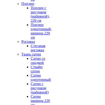
Поплин
Поплин с
рисунком
(набивной),
220 см
Поплин
однотонный,
ширина 220
см
Рогожка
Стеганая
рогожка
Ткань сатин
Сатин со
скидкой
Страйп
сатин
Сатин
однотонный
Сатин с
рисунком
(набивной)
Сатин
ширина 220
см