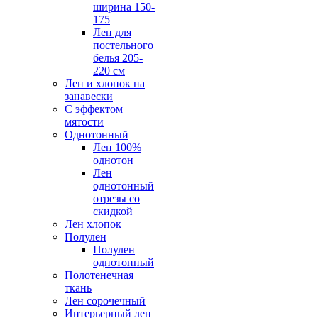
ширина 150-
175
Лен для
постельного
белья 205-
220 см
Лен и хлопок на
занавески
С эффектом
мятости
Однотонный
Лен 100%
однотон
Лен
однотонный
отрезы со
скидкой
Лен хлопок
Полулен
Полулен
однотонный
Полотенечная
ткань
Лен сорочечный
Интерьерный лен