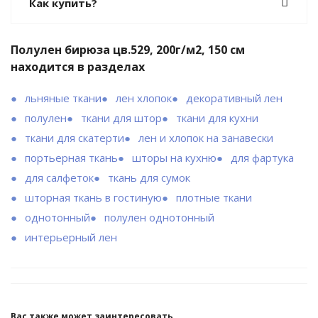
Как купить?
Полулен бирюза цв.529, 200г/м2, 150 см
находится в разделах
льняные ткани
лен хлопок
декоративный лен
полулен
ткани для штор
ткани для кухни
ткани для скатерти
лен и хлопок на занавески
портьерная ткань
шторы на кухню
для фартука
для салфеток
ткань для сумок
шторная ткань в гостиную
плотные ткани
однотонный
полулен однотонный
интерьерный лен
Вас также может заинтересовать