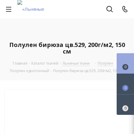
Полулен бирюза цв.529, 200г/м2, 150
см
Главная
-
Каталог тканей
-
Льняные ткани
-
Полулен
-
0
Полулен однотонный
-
Полулен бирюза цв.529, 200г/м2, 150 см
0
0