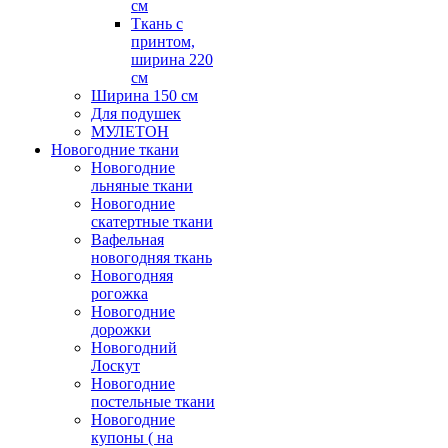
см
Ткань с
принтом,
ширина 220
см
Ширина 150 см
Для подушек
МУЛЕТОН
Новогодние ткани
Новогодние
льняные ткани
Новогодние
скатертные ткани
Вафельная
новогодняя ткань
Новогодняя
рогожка
Новогодние
дорожки
Новогодний
Лоскут
Новогодние
постельные ткани
Новогодние
купоны ( на