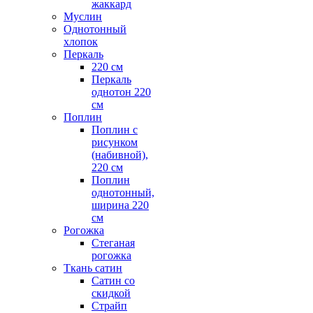
жаккард
Муслин
Однотонный
хлопок
Перкаль
220 см
Перкаль
однотон 220
см
Поплин
Поплин с
рисунком
(набивной),
220 см
Поплин
однотонный,
ширина 220
см
Рогожка
Стеганая
рогожка
Ткань сатин
Сатин со
скидкой
Страйп