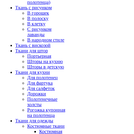
полотенца)
Ткань с рисунком
В горошек
В полоску
В клетку
С рисунком
лаванды
В народном стиле
Ткань с вискозой
Ткани для штор
Портьерная
Шторы на кухню
Шторы в детскую
Ткани для кухни
Для полотенец
Для фартука
Для салфеток
Дорожки
Полотенечные
холсты
Рогожка купонная
на полотенца
Ткани для одежды
Костюмные ткани
Костюмная