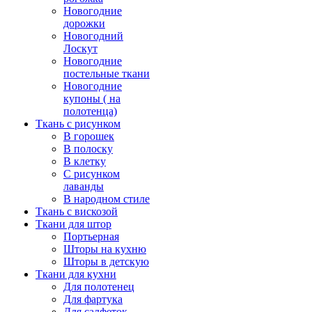
Новогодние
дорожки
Новогодний
Лоскут
Новогодние
постельные ткани
Новогодние
купоны ( на
полотенца)
Ткань с рисунком
В горошек
В полоску
В клетку
С рисунком
лаванды
В народном стиле
Ткань с вискозой
Ткани для штор
Портьерная
Шторы на кухню
Шторы в детскую
Ткани для кухни
Для полотенец
Для фартука
Для салфеток