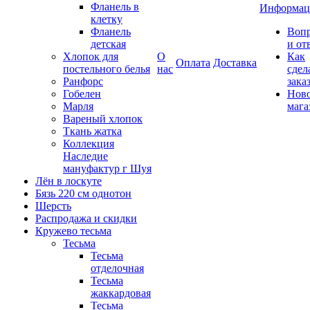
Фланель в
Информац
клетку
Фланель
Воп
детская
и от
Хлопок для
О
Как
Оплата
Доставка
постельного белья
нас
сдел
Ранфорс
зака
Гобелен
Нов
Марля
мага
Вареный хлопок
Ткань жатка
Коллекция
Наследие
мануфактур г Шуя
Лён в лоскуте
Бязь 220 см однотон
Шерсть
Распродажа и скидки
Кружево тесьма
Тесьма
Тесьма
отделочная
Тесьма
жаккардовая
Тесьма