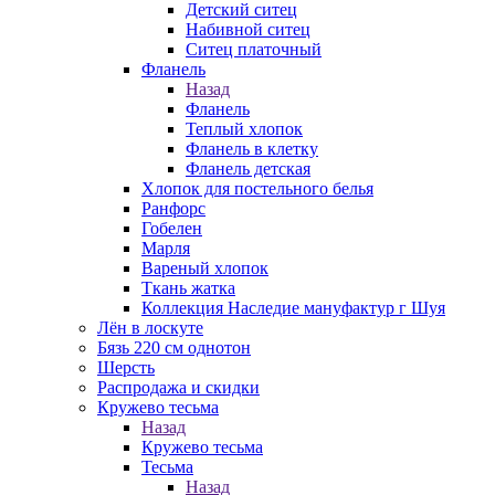
Детский ситец
Набивной ситец
Ситец платочный
Фланель
Назад
Фланель
Теплый хлопок
Фланель в клетку
Фланель детская
Хлопок для постельного белья
Ранфорс
Гобелен
Марля
Вареный хлопок
Ткань жатка
Коллекция Наследие мануфактур г Шуя
Лён в лоскуте
Бязь 220 см однотон
Шерсть
Распродажа и скидки
Кружево тесьма
Назад
Кружево тесьма
Тесьма
Назад