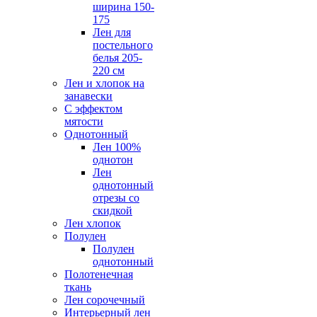
ширина 150-
175
Лен для
постельного
белья 205-
220 см
Лен и хлопок на
занавески
С эффектом
мятости
Однотонный
Лен 100%
однотон
Лен
однотонный
отрезы со
скидкой
Лен хлопок
Полулен
Полулен
однотонный
Полотенечная
ткань
Лен сорочечный
Интерьерный лен