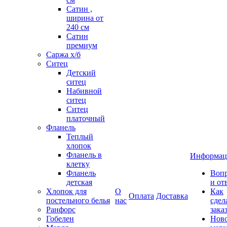
Сатин ,
ширина от
240 см
Сатин
премиум
Саржа х/б
Ситец
Детский
ситец
Набивной
ситец
Ситец
платочный
Фланель
Теплый
хлопок
Фланель в
Информац
клетку
Фланель
Воп
детская
и от
Хлопок для
О
Как
Оплата
Доставка
постельного белья
нас
сдел
Ранфорс
зака
Гобелен
Нов