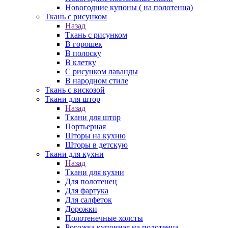
Новогодние купоны ( на полотенца)
Ткань с рисунком
Назад
Ткань с рисунком
В горошек
В полоску
В клетку
С рисунком лаванды
В народном стиле
Ткань с вискозой
Ткани для штор
Назад
Ткани для штор
Портьерная
Шторы на кухню
Шторы в детскую
Ткани для кухни
Назад
Ткани для кухни
Для полотенец
Для фартука
Для салфеток
Дорожки
Полотенечные холсты
Рогожка купонная на полотенца