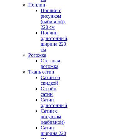
Поплин
Поплин с
рисунком
(набивной),
220 см
Поплин
однотонный,
ширина 220
см
Рогожка
Стеганая
рогожка
Ткань сатин
Сатин со
скидкой
Страйп
сатин
Сатин
однотонный
Сатин с
рисунком
(набивной)
Сатин
ширина 220
см