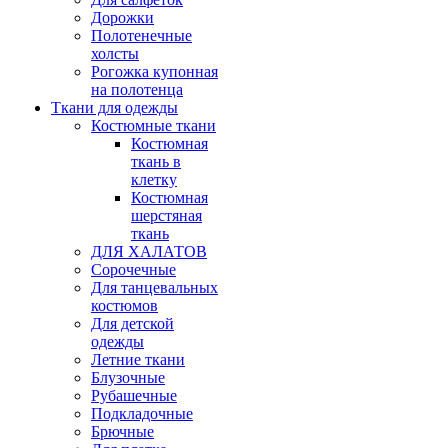
Дорожки
Полотенечные
холсты
Рогожка купонная
на полотенца
Ткани для одежды
Костюмные ткани
Костюмная
ткань в
клетку
Костюмная
шерстяная
ткань
ДЛЯ ХАЛАТОВ
Сорочечные
Для танцевальных
костюмов
Для детской
одежды
Летние ткани
Блузочные
Рубашечные
Подкладочные
Брючные