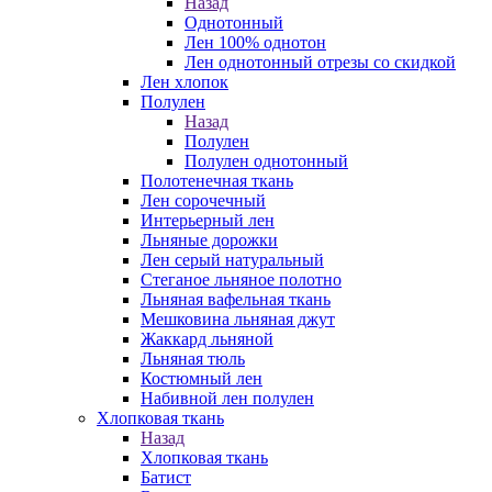
Назад
Однотонный
Лен 100% однотон
Лен однотонный отрезы со скидкой
Лен хлопок
Полулен
Назад
Полулен
Полулен однотонный
Полотенечная ткань
Лен сорочечный
Интерьерный лен
Льняные дорожки
Лен серый натуральный
Стеганое льняное полотно
Льняная вафельная ткань
Мешковина льняная джут
Жаккард льняной
Льняная тюль
Костюмный лен
Набивной лен полулен
Хлопковая ткань
Назад
Хлопковая ткань
Батист