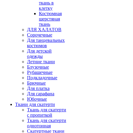
ткань в
клетку
Костюмная
шерстяная
ткань
ДЛЯ ХАЛАТОВ
Сорочечные
Для танцевальных
костюмов
Для детской
одежды
Летние ткани
Блузочные
Рубашечные
Подкладочные
Брючные
Для платка
Для сарафана
Юбочные
Ткани для скатерти
Ткань для скатерти
с пропиткой
Ткань для скатерти
однотонная
Скатертные ткани