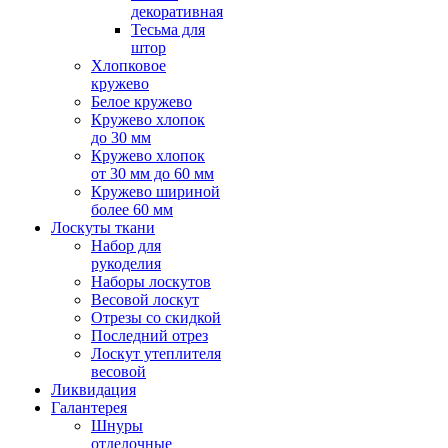
декоративная
Тесьма для
штор
Хлопковое
кружево
Белое кружево
Кружево хлопок
до 30 мм
Кружево хлопок
от 30 мм до 60 мм
Кружево шириной
более 60 мм
Лоскуты ткани
Набор для
рукоделия
Наборы лоскутов
Весовой лоскут
Отрезы со скидкой
Последний отрез
Лоскут утеплителя
весовой
Ликвидация
Галантерея
Шнуры
отделочные