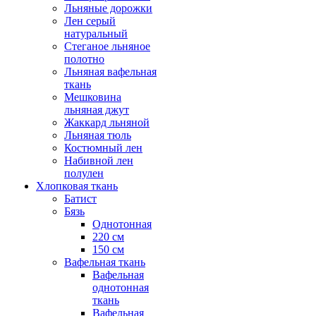
Льняные дорожки
Лен серый
натуральный
Стеганое льняное
полотно
Льняная вафельная
ткань
Мешковина
льняная джут
Жаккард льняной
Льняная тюль
Костюмный лен
Набивной лен
полулен
Хлопковая ткань
Батист
Бязь
Однотонная
220 см
150 см
Вафельная ткань
Вафельная
однотонная
ткань
Вафельная