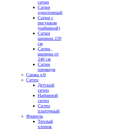
сатин
Сатин
однотонный
Сатин с
рисунком
(набивной)
Сатин
ширина 220
см
Сатин ,
ширина от
240 см
Сатин
премиум
Саржа х/б
Ситец
Детский
ситец
Набивной
ситец
Ситец
платочный
Фланель
Теплый
хлопок