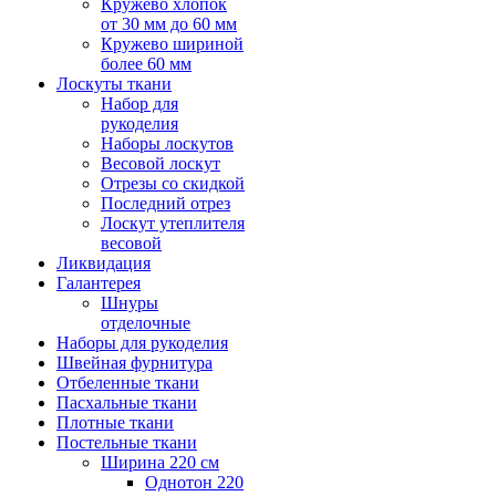
Кружево хлопок
от 30 мм до 60 мм
Кружево шириной
более 60 мм
Лоскуты ткани
Набор для
рукоделия
Наборы лоскутов
Весовой лоскут
Отрезы со скидкой
Последний отрез
Лоскут утеплителя
весовой
Ликвидация
Галантерея
Шнуры
отделочные
Наборы для рукоделия
Швейная фурнитура
Отбеленные ткани
Пасхальные ткани
Плотные ткани
Постельные ткани
Ширина 220 см
Однотон 220