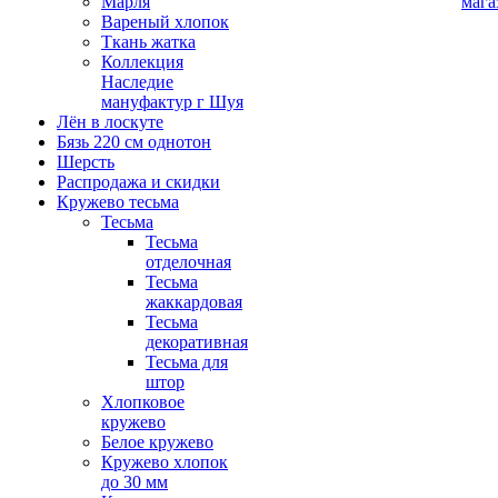
Марля
мага
Вареный хлопок
Ткань жатка
Коллекция
Наследие
мануфактур г Шуя
Лён в лоскуте
Бязь 220 см однотон
Шерсть
Распродажа и скидки
Кружево тесьма
Тесьма
Тесьма
отделочная
Тесьма
жаккардовая
Тесьма
декоративная
Тесьма для
штор
Хлопковое
кружево
Белое кружево
Кружево хлопок
до 30 мм