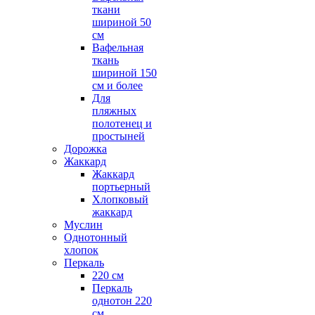
ткани
шириной 50
см
Вафельная
ткань
шириной 150
см и более
Для
пляжных
полотенец и
простыней
Дорожка
Жаккард
Жаккард
портьерный
Хлопковый
жаккард
Муслин
Однотонный
хлопок
Перкаль
220 см
Перкаль
однотон 220
см