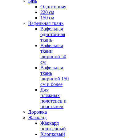
Бязь
Однотонная
220 см
150 см
Вафельная ткань
Вафельная
однотонная
ткань
Вафельная
ткани
шириной 50
см
Вафельная
ткань
шириной 150
см и более
Для
пляжных
полотенец и
простыней
Дорожка
Жаккард
Жаккард
портьерный
Хлопковый