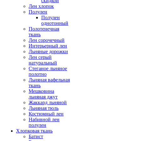
скидкой
Лен хлопок
Полулен
Полулен
однотонный
Полотенечная
ткань
Лен сорочечный
Интерьерный лен
Льняные дорожки
Лен серый
натуральный
Стеганое льняное
полотно
Льняная вафельная
ткань
Мешковина
льняная джут
Жаккард льняной
Льняная тюль
Костюмный лен
Набивной лен
полулен
Хлопковая ткань
Батист