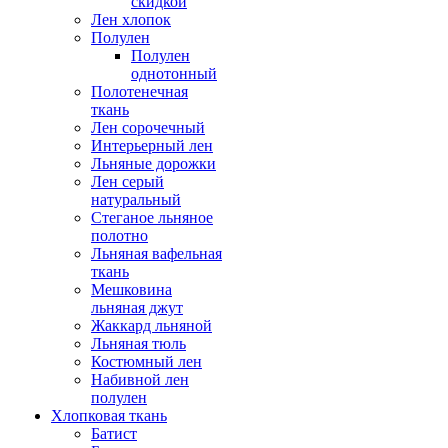
скидкой
Лен хлопок
Полулен
Полулен
однотонный
Полотенечная
ткань
Лен сорочечный
Интерьерный лен
Льняные дорожки
Лен серый
натуральный
Стеганое льняное
полотно
Льняная вафельная
ткань
Мешковина
льняная джут
Жаккард льняной
Льняная тюль
Костюмный лен
Набивной лен
полулен
Хлопковая ткань
Батист