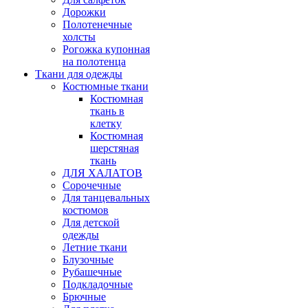
Дорожки
Полотенечные
холсты
Рогожка купонная
на полотенца
Ткани для одежды
Костюмные ткани
Костюмная
ткань в
клетку
Костюмная
шерстяная
ткань
ДЛЯ ХАЛАТОВ
Сорочечные
Для танцевальных
костюмов
Для детской
одежды
Летние ткани
Блузочные
Рубашечные
Подкладочные
Брючные