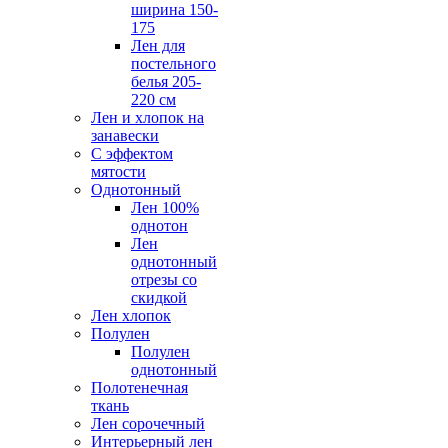
ширина 150-
175
Лен для
постельного
белья 205-
220 см
Лен и хлопок на
занавески
С эффектом
мятости
Однотонный
Лен 100%
однотон
Лен
однотонный
отрезы со
скидкой
Лен хлопок
Полулен
Полулен
однотонный
Полотенечная
ткань
Лен сорочечный
Интерьерный лен