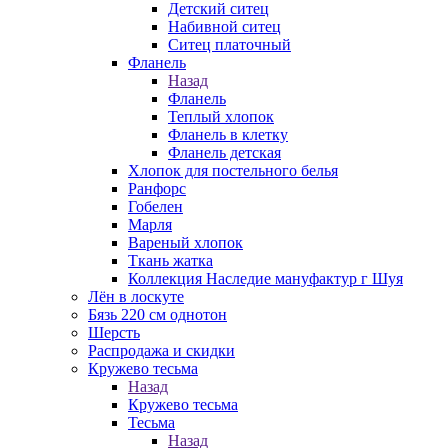
Детский ситец
Набивной ситец
Ситец платочный
Фланель
Назад
Фланель
Теплый хлопок
Фланель в клетку
Фланель детская
Хлопок для постельного белья
Ранфорс
Гобелен
Марля
Вареный хлопок
Ткань жатка
Коллекция Наследие мануфактур г Шуя
Лён в лоскуте
Бязь 220 см однотон
Шерсть
Распродажа и скидки
Кружево тесьма
Назад
Кружево тесьма
Тесьма
Назад