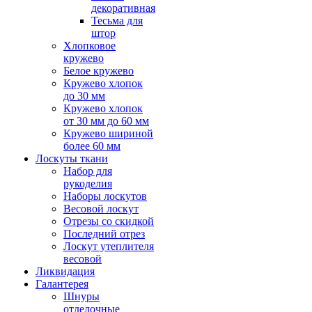
декоративная
Тесьма для
штор
Хлопковое
кружево
Белое кружево
Кружево хлопок
до 30 мм
Кружево хлопок
от 30 мм до 60 мм
Кружево шириной
более 60 мм
Лоскуты ткани
Набор для
рукоделия
Наборы лоскутов
Весовой лоскут
Отрезы со скидкой
Последний отрез
Лоскут утеплителя
весовой
Ликвидация
Галантерея
Шнуры
отделочные