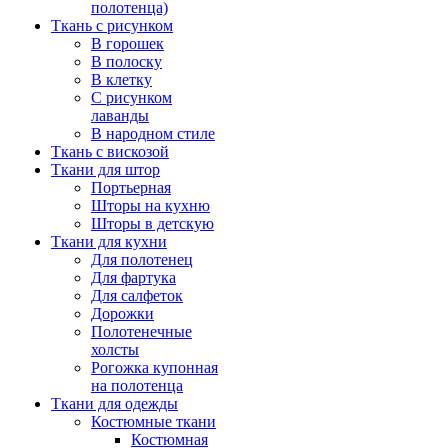
полотенца)
Ткань с рисунком
В горошек
В полоску
В клетку
С рисунком
лаванды
В народном стиле
Ткань с вискозой
Ткани для штор
Портьерная
Шторы на кухню
Шторы в детскую
Ткани для кухни
Для полотенец
Для фартука
Для салфеток
Дорожки
Полотенечные
холсты
Рогожка купонная
на полотенца
Ткани для одежды
Костюмные ткани
Костюмная