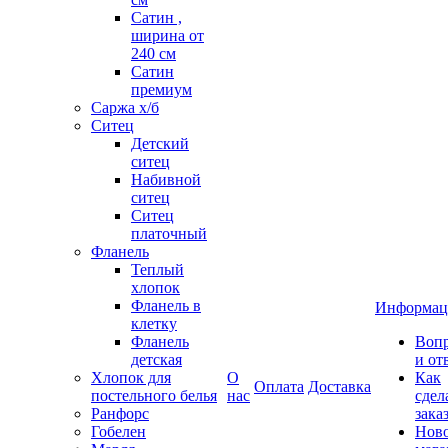
Сатин ,
ширина от
240 см
Сатин
премиум
Саржа х/б
Ситец
Детский
ситец
Набивной
ситец
Ситец
платочный
Фланель
Теплый
хлопок
Фланель в
Информац
клетку
Фланель
Воп
детская
и от
Хлопок для
О
Как
Оплата
Доставка
постельного белья
нас
сдел
Ранфорс
зака
Гобелен
Нов