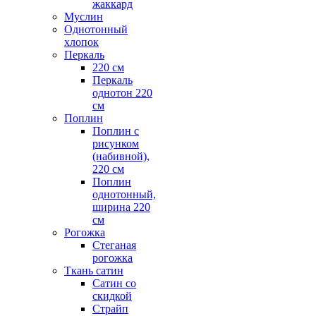
жаккард
Муслин
Однотонный
хлопок
Перкаль
220 см
Перкаль
однотон 220
см
Поплин
Поплин с
рисунком
(набивной),
220 см
Поплин
однотонный,
ширина 220
см
Рогожка
Стеганая
рогожка
Ткань сатин
Сатин со
скидкой
Страйп