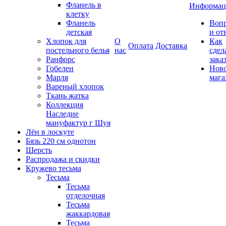
Фланель в
Информац
клетку
Фланель
Воп
детская
и от
Хлопок для
О
Как
Оплата
Доставка
постельного белья
нас
сдел
Ранфорс
зака
Гобелен
Нов
Марля
мага
Вареный хлопок
Ткань жатка
Коллекция
Наследие
мануфактур г Шуя
Лён в лоскуте
Бязь 220 см однотон
Шерсть
Распродажа и скидки
Кружево тесьма
Тесьма
Тесьма
отделочная
Тесьма
жаккардовая
Тесьма