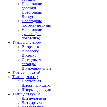
Новогодние
дорожки
Новогодний
Лоскут
Новогодние
постельные ткани
Новогодние
купоны ( на
полотенца)
Ткань с рисунком
В горошек
В полоску
В клетку
С рисунком
лаванды
В народном стиле
Ткань с вискозой
Ткани для штор
Портьерная
Шторы на кухню
Шторы в детскую
Ткани для кухни
Для полотенец
Для фартука
Для салфеток