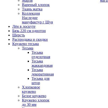
Марля
мага
Вареный хлопок
Ткань жатка
Коллекция
Наследие
мануфактур г Шуя
Лён в лоскуте
Бязь 220 см однотон
Шерсть
Распродажа и скидки
Кружево тесьма
Тесьма
Тесьма
отделочная
Тесьма
жаккардовая
Тесьма
декоративная
Тесьма для
штор
Хлопковое
кружево
Белое кружево
Кружево хлопок
до 30 мм