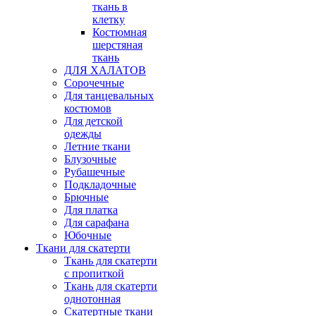
ткань в
клетку
Костюмная
шерстяная
ткань
ДЛЯ ХАЛАТОВ
Сорочечные
Для танцевальных
костюмов
Для детской
одежды
Летние ткани
Блузочные
Рубашечные
Подкладочные
Брючные
Для платка
Для сарафана
Юбочные
Ткани для скатерти
Ткань для скатерти
с пропиткой
Ткань для скатерти
однотонная
Скатертные ткани