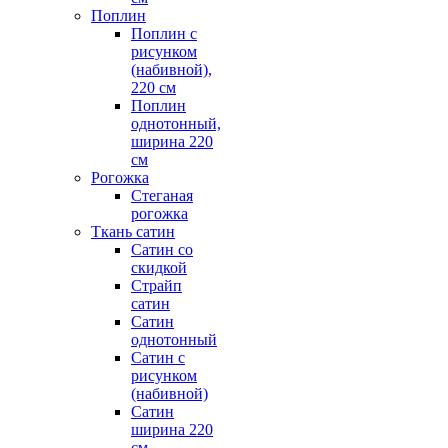
Поплин
Поплин с
рисунком
(набивной),
220 см
Поплин
однотонный,
ширина 220
см
Рогожка
Стеганая
рогожка
Ткань сатин
Сатин со
скидкой
Страйп
сатин
Сатин
однотонный
Сатин с
рисунком
(набивной)
Сатин
ширина 220
см