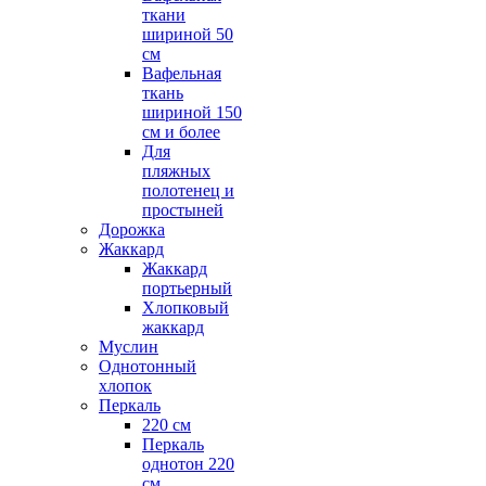
ткани
шириной 50
см
Вафельная
ткань
шириной 150
см и более
Для
пляжных
полотенец и
простыней
Дорожка
Жаккард
Жаккард
портьерный
Хлопковый
жаккард
Муслин
Однотонный
хлопок
Перкаль
220 см
Перкаль
однотон 220
см