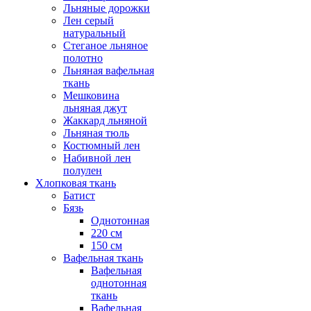
Льняные дорожки
Лен серый
натуральный
Стеганое льняное
полотно
Льняная вафельная
ткань
Мешковина
льняная джут
Жаккард льняной
Льняная тюль
Костюмный лен
Набивной лен
полулен
Хлопковая ткань
Батист
Бязь
Однотонная
220 см
150 см
Вафельная ткань
Вафельная
однотонная
ткань
Вафельная