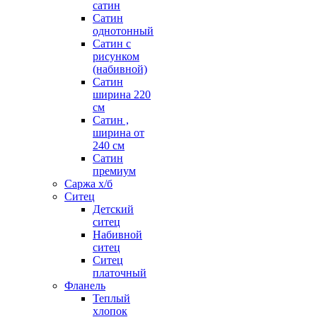
сатин
Сатин
однотонный
Сатин с
рисунком
(набивной)
Сатин
ширина 220
см
Сатин ,
ширина от
240 см
Сатин
премиум
Саржа х/б
Ситец
Детский
ситец
Набивной
ситец
Ситец
платочный
Фланель
Теплый
хлопок