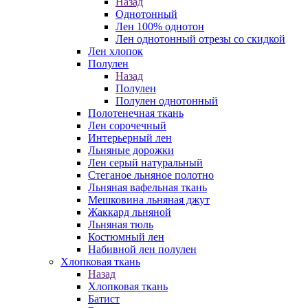
Назад
Однотонный
Лен 100% однотон
Лен однотонный отрезы со скидкой
Лен хлопок
Полулен
Назад
Полулен
Полулен однотонный
Полотенечная ткань
Лен сорочечный
Интерьерный лен
Льняные дорожки
Лен серый натуральный
Стеганое льняное полотно
Льняная вафельная ткань
Мешковина льняная джут
Жаккард льняной
Льняная тюль
Костюмный лен
Набивной лен полулен
Хлопковая ткань
Назад
Хлопковая ткань
Батист