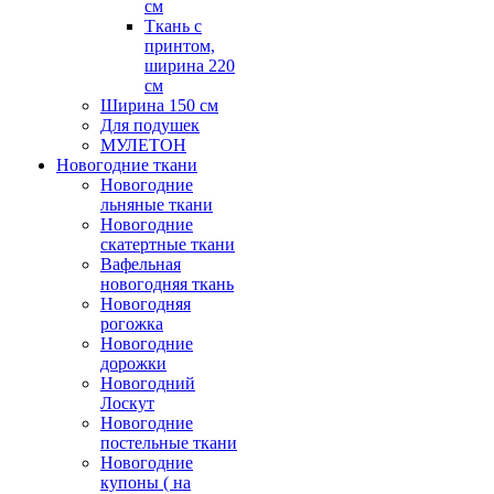
см
Ткань с
принтом,
ширина 220
см
Ширина 150 см
Для подушек
МУЛЕТОН
Новогодние ткани
Новогодние
льняные ткани
Новогодние
скатертные ткани
Вафельная
новогодняя ткань
Новогодняя
рогожка
Новогодние
дорожки
Новогодний
Лоскут
Новогодние
постельные ткани
Новогодние
купоны ( на