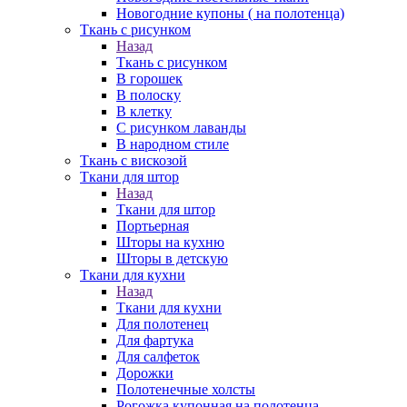
Новогодние купоны ( на полотенца)
Ткань с рисунком
Назад
Ткань с рисунком
В горошек
В полоску
В клетку
С рисунком лаванды
В народном стиле
Ткань с вискозой
Ткани для штор
Назад
Ткани для штор
Портьерная
Шторы на кухню
Шторы в детскую
Ткани для кухни
Назад
Ткани для кухни
Для полотенец
Для фартука
Для салфеток
Дорожки
Полотенечные холсты
Рогожка купонная на полотенца