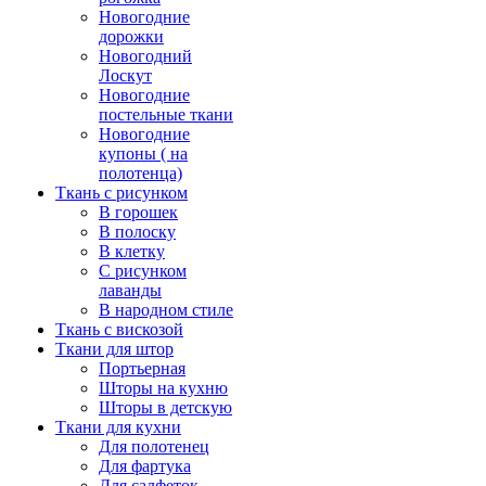
Новогодние
дорожки
Новогодний
Лоскут
Новогодние
постельные ткани
Новогодние
купоны ( на
полотенца)
Ткань с рисунком
В горошек
В полоску
В клетку
С рисунком
лаванды
В народном стиле
Ткань с вискозой
Ткани для штор
Портьерная
Шторы на кухню
Шторы в детскую
Ткани для кухни
Для полотенец
Для фартука
Для салфеток