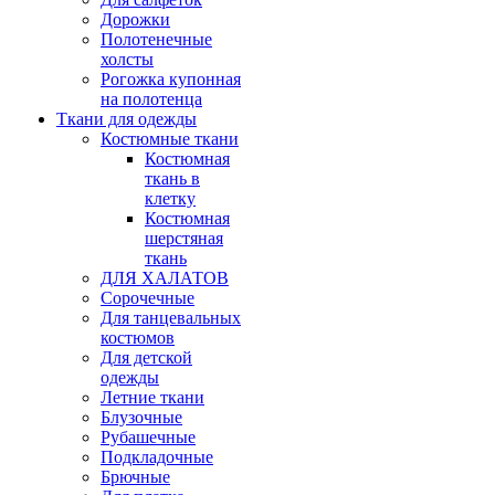
Дорожки
Полотенечные
холсты
Рогожка купонная
на полотенца
Ткани для одежды
Костюмные ткани
Костюмная
ткань в
клетку
Костюмная
шерстяная
ткань
ДЛЯ ХАЛАТОВ
Сорочечные
Для танцевальных
костюмов
Для детской
одежды
Летние ткани
Блузочные
Рубашечные
Подкладочные
Брючные