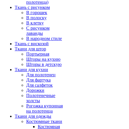
полотенца)
Ткань с рисунком
В горошек
В полоску
В клетку
С рисунком
лаванды
В народном стиле
Ткань с вискозой
Ткани для штор
Портьерная
Шторы на кухню
Шторы в детскую
Ткани для кухни
Для полотенец
Для фартука
Для салфеток
Дорожки
Полотенечные
холсты
Рогожка купонная
на полотенца
Ткани для одежды
Костюмные ткани
Костюмная