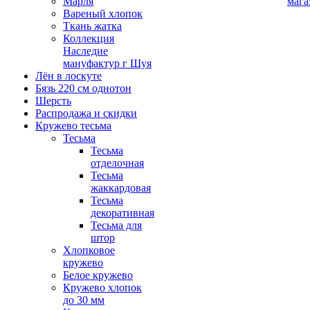
Марля
мага
Вареный хлопок
Ткань жатка
Коллекция
Наследие
мануфактур г Шуя
Лён в лоскуте
Бязь 220 см однотон
Шерсть
Распродажа и скидки
Кружево тесьма
Тесьма
Тесьма
отделочная
Тесьма
жаккардовая
Тесьма
декоративная
Тесьма для
штор
Хлопковое
кружево
Белое кружево
Кружево хлопок
до 30 мм