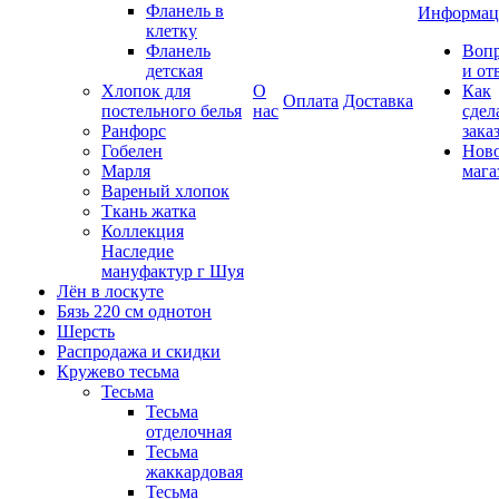
Фланель в
Информац
клетку
Фланель
Воп
детская
и от
Хлопок для
О
Как
Оплата
Доставка
постельного белья
нас
сдел
Ранфорс
зака
Гобелен
Нов
Марля
мага
Вареный хлопок
Ткань жатка
Коллекция
Наследие
мануфактур г Шуя
Лён в лоскуте
Бязь 220 см однотон
Шерсть
Распродажа и скидки
Кружево тесьма
Тесьма
Тесьма
отделочная
Тесьма
жаккардовая
Тесьма