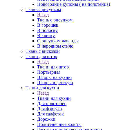
Новогодние купоны ( на полотенца)
Ткань с рисунком
Назад
Ткань с рисунком
В горошек
В полоску
В клетку
С рисунком лаванды
В народном стиле
Ткань с вискозой
Ткани для штор
Назад
Ткани для штор
Портьерная
Шторы на кухню
Шторы в детскую
Ткани для кухни
Назад
Ткани для кухни
Для полотенец
Для фартука
Для салфеток
Дорожки
Полотенечные холсты
Рогожка купонная на полотенца