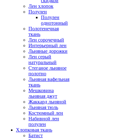
скидкой
Лен хлопок
Полулен
Полулен
однотонный
Полотенечная
ткань
Лен сорочечный
Интерьерный лен
Льняные дорожки
Лен серый
натуральный
Стеганое льняное
полотно
Льняная вафельная
ткань
Мешковина
льняная джут
Жаккард льняной
Льняная тюль
Костюмный лен
Набивной лен
полулен
Хлопковая ткань
Батист