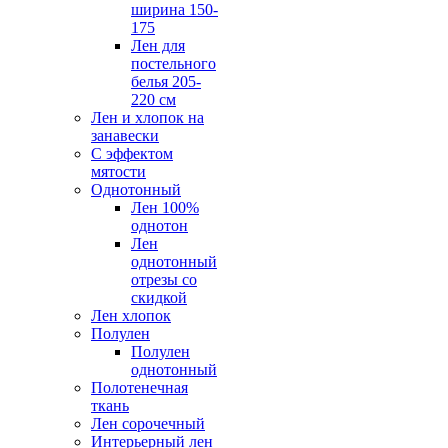
ширина 150-
175
Лен для
постельного
белья 205-
220 см
Лен и хлопок на
занавески
С эффектом
мятости
Однотонный
Лен 100%
однотон
Лен
однотонный
отрезы со
скидкой
Лен хлопок
Полулен
Полулен
однотонный
Полотенечная
ткань
Лен сорочечный
Интерьерный лен