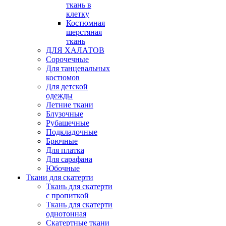
ткань в
клетку
Костюмная
шерстяная
ткань
ДЛЯ ХАЛАТОВ
Сорочечные
Для танцевальных
костюмов
Для детской
одежды
Летние ткани
Блузочные
Рубашечные
Подкладочные
Брючные
Для платка
Для сарафана
Юбочные
Ткани для скатерти
Ткань для скатерти
с пропиткой
Ткань для скатерти
однотонная
Скатертные ткани