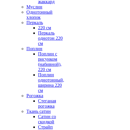
жаккард
Муслин
Однотонный
хлопок
Перкаль
220 см
Перкаль
однотон 220
см
Поплин
Поплин с
рисунком
(набивной),
220 см
Поплин
однотонный,
ширина 220
см
Рогожка
Стеганая
рогожка
Ткань сатин
Сатин со
скидкой
Страйп