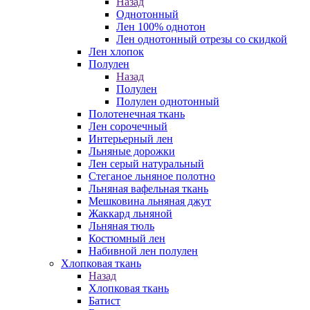
Назад
Однотонный
Лен 100% однотон
Лен однотонный отрезы со скидкой
Лен хлопок
Полулен
Назад
Полулен
Полулен однотонный
Полотенечная ткань
Лен сорочечный
Интерьерный лен
Льняные дорожки
Лен серый натуральный
Стеганое льняное полотно
Льняная вафельная ткань
Мешковина льняная джут
Жаккард льняной
Льняная тюль
Костюмный лен
Набивной лен полулен
Хлопковая ткань
Назад
Хлопковая ткань
Батист