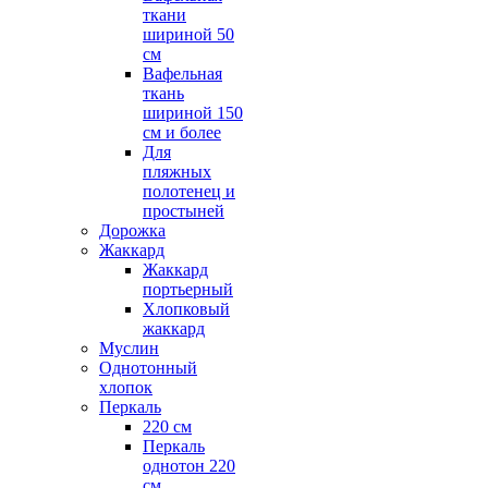
ткани
шириной 50
см
Вафельная
ткань
шириной 150
см и более
Для
пляжных
полотенец и
простыней
Дорожка
Жаккард
Жаккард
портьерный
Хлопковый
жаккард
Муслин
Однотонный
хлопок
Перкаль
220 см
Перкаль
однотон 220
см