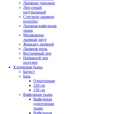
Льняные дорожки
Лен серый
натуральный
Стеганое льняное
полотно
Льняная вафельная
ткань
Мешковина
льняная джут
Жаккард льняной
Льняная тюль
Костюмный лен
Набивной лен
полулен
Хлопковая ткань
Батист
Бязь
Однотонная
220 см
150 см
Вафельная ткань
Вафельная
однотонная
ткань
Вафельная