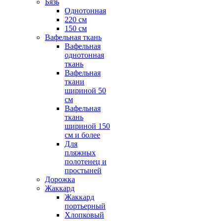
Бязь
Однотонная
220 см
150 см
Вафельная ткань
Вафельная
однотонная
ткань
Вафельная
ткани
шириной 50
см
Вафельная
ткань
шириной 150
см и более
Для
пляжных
полотенец и
простыней
Дорожка
Жаккард
Жаккард
портьерный
Хлопковый