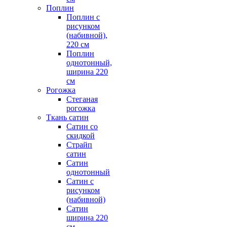
Поплин
Поплин с
рисунком
(набивной),
220 см
Поплин
однотонный,
ширина 220
см
Рогожка
Стеганая
рогожка
Ткань сатин
Сатин со
скидкой
Страйп
сатин
Сатин
однотонный
Сатин с
рисунком
(набивной)
Сатин
ширина 220
см