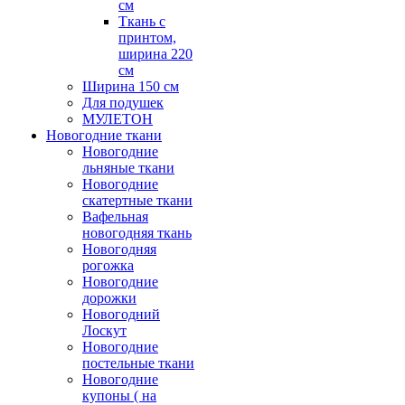
см
Ткань с
принтом,
ширина 220
см
Ширина 150 см
Для подушек
МУЛЕТОН
Новогодние ткани
Новогодние
льняные ткани
Новогодние
скатертные ткани
Вафельная
новогодняя ткань
Новогодняя
рогожка
Новогодние
дорожки
Новогодний
Лоскут
Новогодние
постельные ткани
Новогодние
купоны ( на