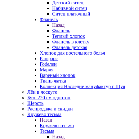
Детский ситец
Набивной ситец
Ситец платочный
Фланель
Назад
Фланель
Теплый хлопок
Фланель в клетку
Фланель детская
Хлопок для постельного белья
Ранфорс
Гобелен
Марля
Вареный хлопок
Ткань жатка
Коллекция Наследие мануфактур г Шуя
Лён в лоскуте
Бязь 220 см однотон
Шерсть
Распродажа и скидки
Кружево тесьма
Назад
Кружево тесьма
Тесьма
Назад