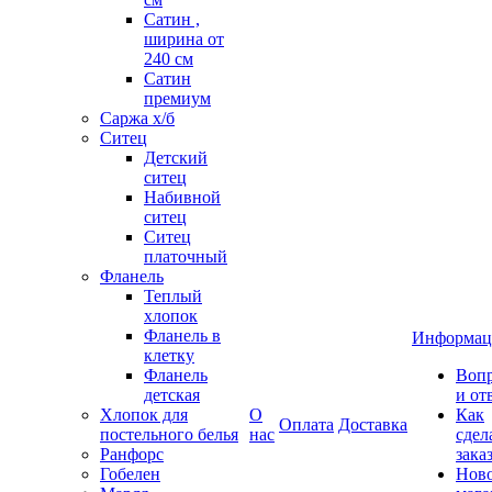
Сатин ,
ширина от
240 см
Сатин
премиум
Саржа х/б
Ситец
Детский
ситец
Набивной
ситец
Ситец
платочный
Фланель
Теплый
хлопок
Фланель в
Информац
клетку
Фланель
Воп
детская
и от
Хлопок для
О
Как
Оплата
Доставка
постельного белья
нас
сдел
Ранфорс
зака
Гобелен
Нов