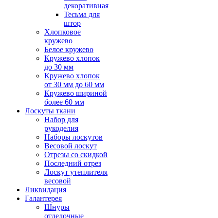
декоративная
Тесьма для
штор
Хлопковое
кружево
Белое кружево
Кружево хлопок
до 30 мм
Кружево хлопок
от 30 мм до 60 мм
Кружево шириной
более 60 мм
Лоскуты ткани
Набор для
рукоделия
Наборы лоскутов
Весовой лоскут
Отрезы со скидкой
Последний отрез
Лоскут утеплителя
весовой
Ликвидация
Галантерея
Шнуры
отделочные