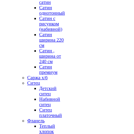
сатин
Сатин
однотонный
Сатин с
рисунком
(набивной)
Сатин
ширина 220
см
Сатин ,
ширина от
240 см
Сатин
премиум
Саржа х/б
Ситец
Детский
ситец
Набивной
ситец
Ситец
платочный
Фланель
Теплый
хлопок