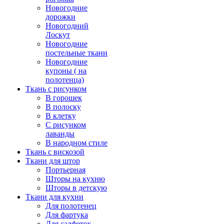
Новогодние
дорожки
Новогодний
Лоскут
Новогодние
постельные ткани
Новогодние
купоны ( на
полотенца)
Ткань с рисунком
В горошек
В полоску
В клетку
С рисунком
лаванды
В народном стиле
Ткань с вискозой
Ткани для штор
Портьерная
Шторы на кухню
Шторы в детскую
Ткани для кухни
Для полотенец
Для фартука
Для салфеток