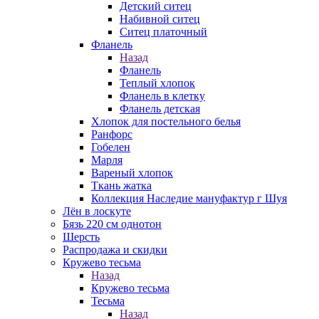
Детский ситец
Набивной ситец
Ситец платочный
Фланель
Назад
Фланель
Теплый хлопок
Фланель в клетку
Фланель детская
Хлопок для постельного белья
Ранфорс
Гобелен
Марля
Вареный хлопок
Ткань жатка
Коллекция Наследие мануфактур г Шуя
Лён в лоскуте
Бязь 220 см однотон
Шерсть
Распродажа и скидки
Кружево тесьма
Назад
Кружево тесьма
Тесьма
Назад