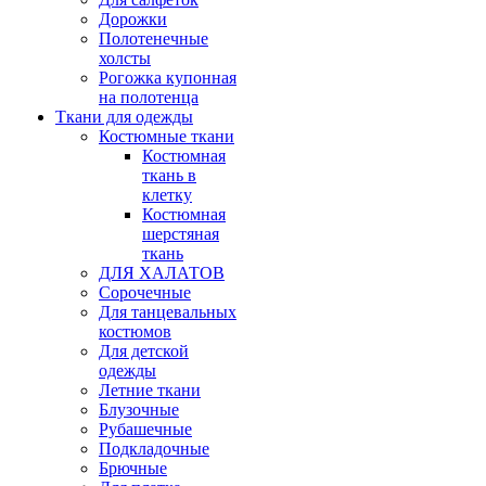
Дорожки
Полотенечные
холсты
Рогожка купонная
на полотенца
Ткани для одежды
Костюмные ткани
Костюмная
ткань в
клетку
Костюмная
шерстяная
ткань
ДЛЯ ХАЛАТОВ
Сорочечные
Для танцевальных
костюмов
Для детской
одежды
Летние ткани
Блузочные
Рубашечные
Подкладочные
Брючные