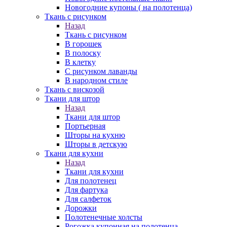
Новогодние купоны ( на полотенца)
Ткань с рисунком
Назад
Ткань с рисунком
В горошек
В полоску
В клетку
С рисунком лаванды
В народном стиле
Ткань с вискозой
Ткани для штор
Назад
Ткани для штор
Портьерная
Шторы на кухню
Шторы в детскую
Ткани для кухни
Назад
Ткани для кухни
Для полотенец
Для фартука
Для салфеток
Дорожки
Полотенечные холсты
Рогожка купонная на полотенца