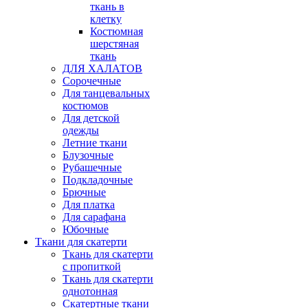
ткань в
клетку
Костюмная
шерстяная
ткань
ДЛЯ ХАЛАТОВ
Сорочечные
Для танцевальных
костюмов
Для детской
одежды
Летние ткани
Блузочные
Рубашечные
Подкладочные
Брючные
Для платка
Для сарафана
Юбочные
Ткани для скатерти
Ткань для скатерти
с пропиткой
Ткань для скатерти
однотонная
Скатертные ткани