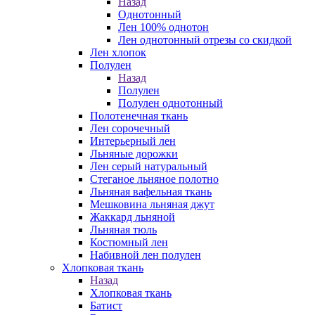
Назад
Однотонный
Лен 100% однотон
Лен однотонный отрезы со скидкой
Лен хлопок
Полулен
Назад
Полулен
Полулен однотонный
Полотенечная ткань
Лен сорочечный
Интерьерный лен
Льняные дорожки
Лен серый натуральный
Стеганое льняное полотно
Льняная вафельная ткань
Мешковина льняная джут
Жаккард льняной
Льняная тюль
Костюмный лен
Набивной лен полулен
Хлопковая ткань
Назад
Хлопковая ткань
Батист