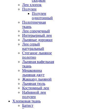
скидкой
Лен хлопок
Полулен
Полулен
однотонный
Полотенечная
ткань
Лен сорочечный
Интерьерный лен
Льняные дорожки
Лен серый
натуральный
Стеганое льняное
полотно
Льняная вафельная
ткань
Мешковина
льняная джут
Жаккард льняной
Льняная тюль
Костюмный лен
Набивной лен
полулен
Хлопковая ткань
Батист