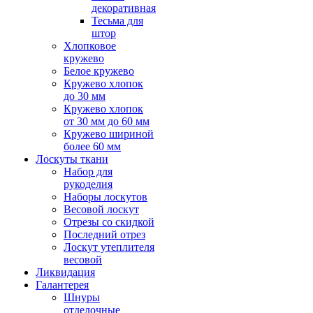
декоративная
Тесьма для
штор
Хлопковое
кружево
Белое кружево
Кружево хлопок
до 30 мм
Кружево хлопок
от 30 мм до 60 мм
Кружево шириной
более 60 мм
Лоскуты ткани
Набор для
рукоделия
Наборы лоскутов
Весовой лоскут
Отрезы со скидкой
Последний отрез
Лоскут утеплителя
весовой
Ликвидация
Галантерея
Шнуры
отделочные