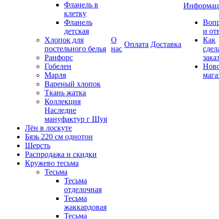
Фланель в
Информац
клетку
Фланель
Воп
детская
и от
Хлопок для
О
Как
Оплата
Доставка
постельного белья
нас
сдел
Ранфорс
зака
Гобелен
Нов
Марля
мага
Вареный хлопок
Ткань жатка
Коллекция
Наследие
мануфактур г Шуя
Лён в лоскуте
Бязь 220 см однотон
Шерсть
Распродажа и скидки
Кружево тесьма
Тесьма
Тесьма
отделочная
Тесьма
жаккардовая
Тесьма