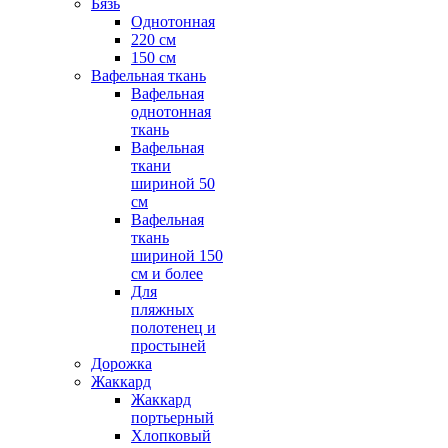
Бязь
Однотонная
220 см
150 см
Вафельная ткань
Вафельная
однотонная
ткань
Вафельная
ткани
шириной 50
см
Вафельная
ткань
шириной 150
см и более
Для
пляжных
полотенец и
простыней
Дорожка
Жаккард
Жаккард
портьерный
Хлопковый