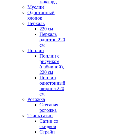
жаккард
Муслин
Однотонный
хлопок
Перкаль
220 см
Перкаль
однотон 220
см
Поплин
Поплин с
рисунком
(набивной),
220 см
Поплин
однотонный,
ширина 220
см
Рогожка
Стеганая
рогожка
Ткань сатин
Сатин со
скидкой
Страйп