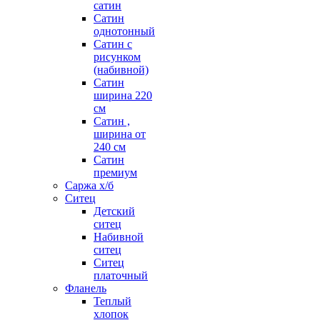
сатин
Сатин
однотонный
Сатин с
рисунком
(набивной)
Сатин
ширина 220
см
Сатин ,
ширина от
240 см
Сатин
премиум
Саржа х/б
Ситец
Детский
ситец
Набивной
ситец
Ситец
платочный
Фланель
Теплый
хлопок