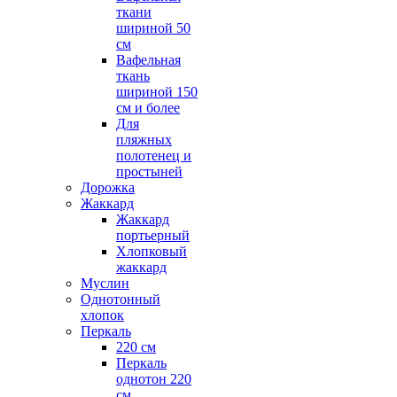
ткани
шириной 50
см
Вафельная
ткань
шириной 150
см и более
Для
пляжных
полотенец и
простыней
Дорожка
Жаккард
Жаккард
портьерный
Хлопковый
жаккард
Муслин
Однотонный
хлопок
Перкаль
220 см
Перкаль
однотон 220
см