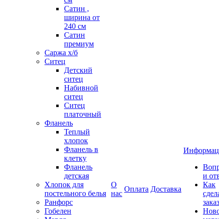
Сатин ,
ширина от
240 см
Сатин
премиум
Саржа х/б
Ситец
Детский
ситец
Набивной
ситец
Ситец
платочный
Фланель
Теплый
хлопок
Фланель в
Информац
клетку
Фланель
Воп
детская
и от
Хлопок для
О
Как
Оплата
Доставка
постельного белья
нас
сдел
Ранфорс
зака
Гобелен
Нов