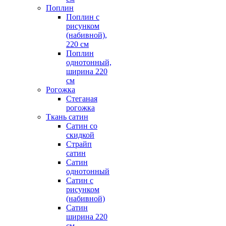
Поплин
Поплин с
рисунком
(набивной),
220 см
Поплин
однотонный,
ширина 220
см
Рогожка
Стеганая
рогожка
Ткань сатин
Сатин со
скидкой
Страйп
сатин
Сатин
однотонный
Сатин с
рисунком
(набивной)
Сатин
ширина 220
см