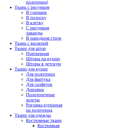
полотенца)
Ткань с рисунком
В горошек
В полоску
В клетку
С рисунком
лаванды
В народном стиле
Ткань с вискозой
Ткани для штор
Портьерная
Шторы на кухню
Шторы в детскую
Ткани для кухни
Для полотенец
Для фартука
Для салфеток
Дорожки
Полотенечные
холсты
Рогожка купонная
на полотенца
Ткани для одежды
Костюмные ткани
Костюмная