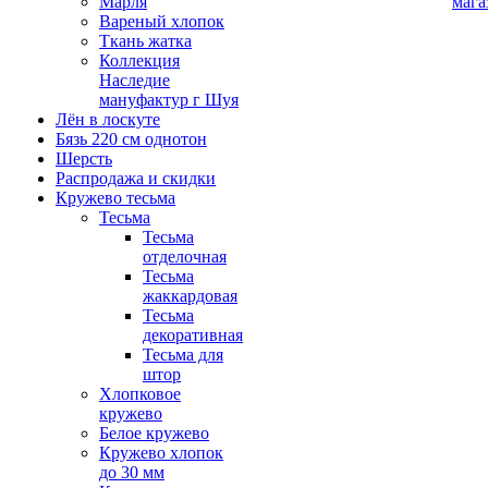
Марля
мага
Вареный хлопок
Ткань жатка
Коллекция
Наследие
мануфактур г Шуя
Лён в лоскуте
Бязь 220 см однотон
Шерсть
Распродажа и скидки
Кружево тесьма
Тесьма
Тесьма
отделочная
Тесьма
жаккардовая
Тесьма
декоративная
Тесьма для
штор
Хлопковое
кружево
Белое кружево
Кружево хлопок
до 30 мм