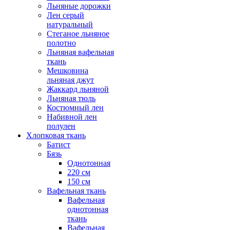
Льняные дорожки
Лен серый
натуральный
Стеганое льняное
полотно
Льняная вафельная
ткань
Мешковина
льняная джут
Жаккард льняной
Льняная тюль
Костюмный лен
Набивной лен
полулен
Хлопковая ткань
Батист
Бязь
Однотонная
220 см
150 см
Вафельная ткань
Вафельная
однотонная
ткань
Вафельная