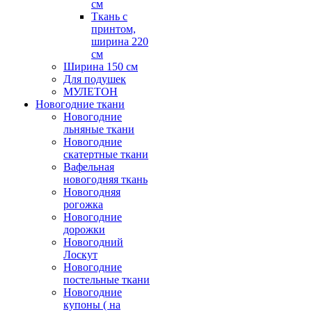
см
Ткань с
принтом,
ширина 220
см
Ширина 150 см
Для подушек
МУЛЕТОН
Новогодние ткани
Новогодние
льняные ткани
Новогодние
скатертные ткани
Вафельная
новогодняя ткань
Новогодняя
рогожка
Новогодние
дорожки
Новогодний
Лоскут
Новогодние
постельные ткани
Новогодние
купоны ( на