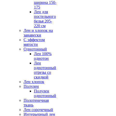
ширина 150-
175
Лен для
постельного
белья 205-
220 см
Лен и хлопок на
занавески
С эффектом
мятости
Однотонный
Лен 100%
однотон
Лен
однотонный
отрезы со
скидкой
Лен хлопок
Полулен
Полулен
однотонный
Полотенечная
ткань
Лен сорочечный
Интерьерный лен