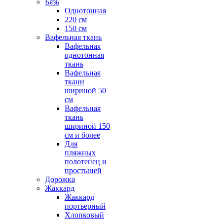
Бязь
Однотонная
220 см
150 см
Вафельная ткань
Вафельная
однотонная
ткань
Вафельная
ткани
шириной 50
см
Вафельная
ткань
шириной 150
см и более
Для
пляжных
полотенец и
простыней
Дорожка
Жаккард
Жаккард
портьерный
Хлопковый