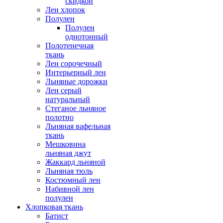
скидкой
Лен хлопок
Полулен
Полулен
однотонный
Полотенечная
ткань
Лен сорочечный
Интерьерный лен
Льняные дорожки
Лен серый
натуральный
Стеганое льняное
полотно
Льняная вафельная
ткань
Мешковина
льняная джут
Жаккард льняной
Льняная тюль
Костюмный лен
Набивной лен
полулен
Хлопковая ткань
Батист