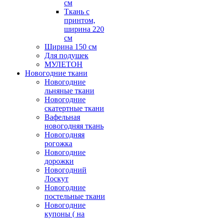
см
Ткань с
принтом,
ширина 220
см
Ширина 150 см
Для подушек
МУЛЕТОН
Новогодние ткани
Новогодние
льняные ткани
Новогодние
скатертные ткани
Вафельная
новогодняя ткань
Новогодняя
рогожка
Новогодние
дорожки
Новогодний
Лоскут
Новогодние
постельные ткани
Новогодние
купоны ( на