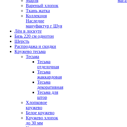
Марля
мага
Вареный хлопок
Ткань жатка
Коллекция
Наследие
мануфактур г Шуя
Лён в лоскуте
Бязь 220 см однотон
Шерсть
Распродажа и скидки
Кружево тесьма
Тесьма
Тесьма
отделочная
Тесьма
жаккардовая
Тесьма
декоративная
Тесьма для
штор
Хлопковое
кружево
Белое кружево
Кружево хлопок
до 30 мм