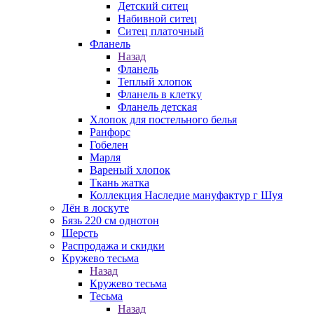
Детский ситец
Набивной ситец
Ситец платочный
Фланель
Назад
Фланель
Теплый хлопок
Фланель в клетку
Фланель детская
Хлопок для постельного белья
Ранфорс
Гобелен
Марля
Вареный хлопок
Ткань жатка
Коллекция Наследие мануфактур г Шуя
Лён в лоскуте
Бязь 220 см однотон
Шерсть
Распродажа и скидки
Кружево тесьма
Назад
Кружево тесьма
Тесьма
Назад