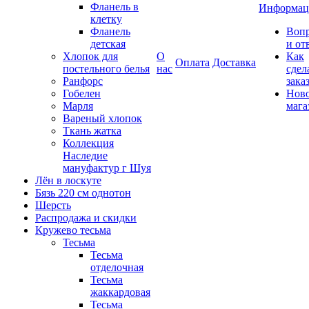
Фланель в
Информац
клетку
Фланель
Воп
детская
и от
Хлопок для
О
Как
Оплата
Доставка
постельного белья
нас
сдел
Ранфорс
зака
Гобелен
Нов
Марля
мага
Вареный хлопок
Ткань жатка
Коллекция
Наследие
мануфактур г Шуя
Лён в лоскуте
Бязь 220 см однотон
Шерсть
Распродажа и скидки
Кружево тесьма
Тесьма
Тесьма
отделочная
Тесьма
жаккардовая
Тесьма