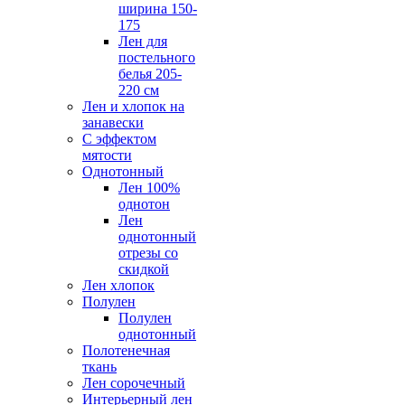
ширина 150-
175
Лен для
постельного
белья 205-
220 см
Лен и хлопок на
занавески
С эффектом
мятости
Однотонный
Лен 100%
однотон
Лен
однотонный
отрезы со
скидкой
Лен хлопок
Полулен
Полулен
однотонный
Полотенечная
ткань
Лен сорочечный
Интерьерный лен