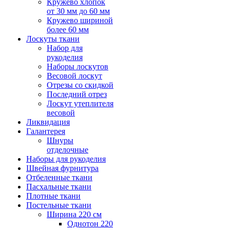
Кружево хлопок
от 30 мм до 60 мм
Кружево шириной
более 60 мм
Лоскуты ткани
Набор для
рукоделия
Наборы лоскутов
Весовой лоскут
Отрезы со скидкой
Последний отрез
Лоскут утеплителя
весовой
Ликвидация
Галантерея
Шнуры
отделочные
Наборы для рукоделия
Швейная фурнитура
Отбеленные ткани
Пасхальные ткани
Плотные ткани
Постельные ткани
Ширина 220 см
Однотон 220