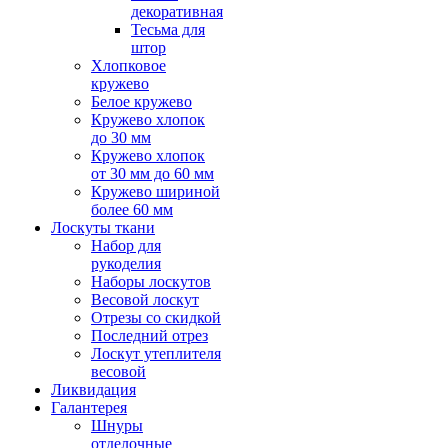
декоративная
Тесьма для
штор
Хлопковое
кружево
Белое кружево
Кружево хлопок
до 30 мм
Кружево хлопок
от 30 мм до 60 мм
Кружево шириной
более 60 мм
Лоскуты ткани
Набор для
рукоделия
Наборы лоскутов
Весовой лоскут
Отрезы со скидкой
Последний отрез
Лоскут утеплителя
весовой
Ликвидация
Галантерея
Шнуры
отделочные