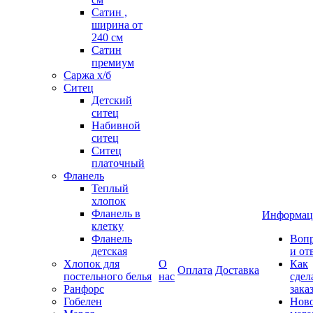
Сатин ,
ширина от
240 см
Сатин
премиум
Саржа х/б
Ситец
Детский
ситец
Набивной
ситец
Ситец
платочный
Фланель
Теплый
хлопок
Фланель в
Информац
клетку
Фланель
Воп
детская
и от
Хлопок для
О
Как
Оплата
Доставка
постельного белья
нас
сдел
Ранфорс
зака
Гобелен
Нов