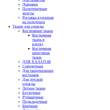
Дорожки
Полотенечные
холсты
Рогожка купонная
на полотенца
Ткани для одежды
Костюмные ткани
Костюмная
ткань в
клетку
Костюмная
шерстяная
ткань
ДЛЯ ХАЛАТОВ
Сорочечные
Для танцевальных
костюмов
Для детской
одежды
Летние ткани
Блузочные
Рубашечные
Подкладочные
Брючные