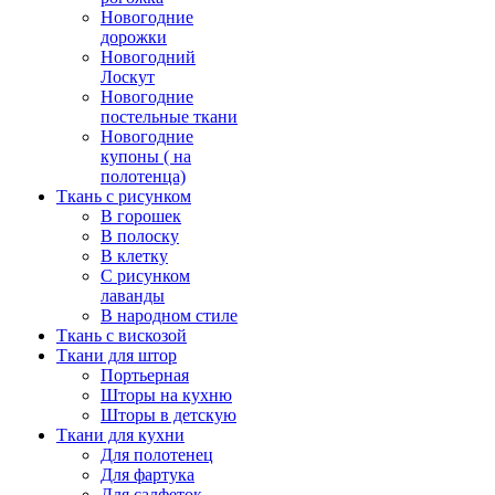
Новогодние
дорожки
Новогодний
Лоскут
Новогодние
постельные ткани
Новогодние
купоны ( на
полотенца)
Ткань с рисунком
В горошек
В полоску
В клетку
С рисунком
лаванды
В народном стиле
Ткань с вискозой
Ткани для штор
Портьерная
Шторы на кухню
Шторы в детскую
Ткани для кухни
Для полотенец
Для фартука
Для салфеток