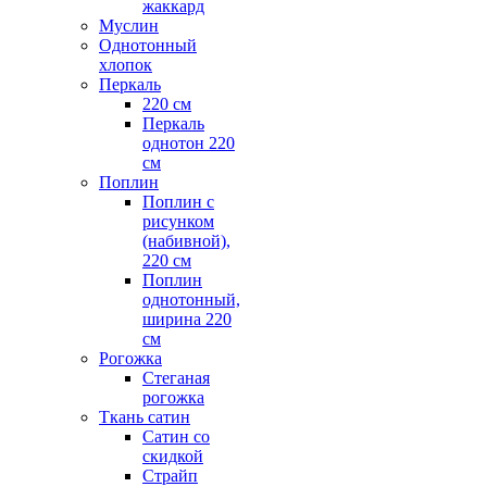
жаккард
Муслин
Однотонный
хлопок
Перкаль
220 см
Перкаль
однотон 220
см
Поплин
Поплин с
рисунком
(набивной),
220 см
Поплин
однотонный,
ширина 220
см
Рогожка
Стеганая
рогожка
Ткань сатин
Сатин со
скидкой
Страйп