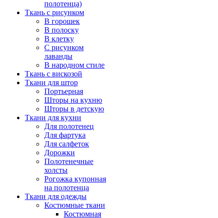
полотенца)
Ткань с рисунком
В горошек
В полоску
В клетку
С рисунком
лаванды
В народном стиле
Ткань с вискозой
Ткани для штор
Портьерная
Шторы на кухню
Шторы в детскую
Ткани для кухни
Для полотенец
Для фартука
Для салфеток
Дорожки
Полотенечные
холсты
Рогожка купонная
на полотенца
Ткани для одежды
Костюмные ткани
Костюмная