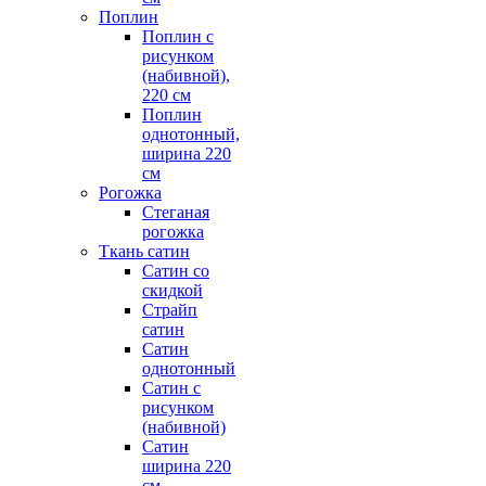
Поплин
Поплин с
рисунком
(набивной),
220 см
Поплин
однотонный,
ширина 220
см
Рогожка
Стеганая
рогожка
Ткань сатин
Сатин со
скидкой
Страйп
сатин
Сатин
однотонный
Сатин с
рисунком
(набивной)
Сатин
ширина 220
см