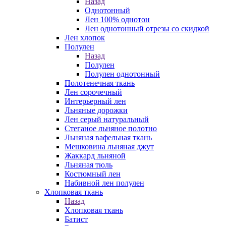
Назад
Однотонный
Лен 100% однотон
Лен однотонный отрезы со скидкой
Лен хлопок
Полулен
Назад
Полулен
Полулен однотонный
Полотенечная ткань
Лен сорочечный
Интерьерный лен
Льняные дорожки
Лен серый натуральный
Стеганое льняное полотно
Льняная вафельная ткань
Мешковина льняная джут
Жаккард льняной
Льняная тюль
Костюмный лен
Набивной лен полулен
Хлопковая ткань
Назад
Хлопковая ткань
Батист