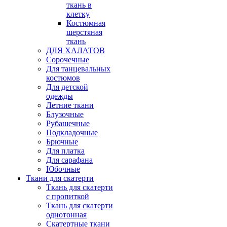
ткань в
клетку
Костюмная
шерстяная
ткань
ДЛЯ ХАЛАТОВ
Сорочечные
Для танцевальных
костюмов
Для детской
одежды
Летние ткани
Блузочные
Рубашечные
Подкладочные
Брючные
Для платка
Для сарафана
Юбочные
Ткани для скатерти
Ткань для скатерти
с пропиткой
Ткань для скатерти
однотонная
Скатертные ткани