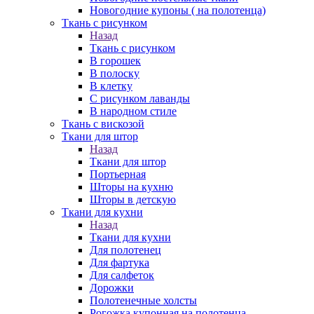
Новогодние купоны ( на полотенца)
Ткань с рисунком
Назад
Ткань с рисунком
В горошек
В полоску
В клетку
С рисунком лаванды
В народном стиле
Ткань с вискозой
Ткани для штор
Назад
Ткани для штор
Портьерная
Шторы на кухню
Шторы в детскую
Ткани для кухни
Назад
Ткани для кухни
Для полотенец
Для фартука
Для салфеток
Дорожки
Полотенечные холсты
Рогожка купонная на полотенца