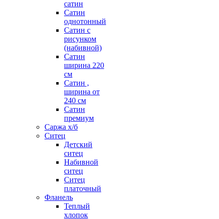
сатин
Сатин
однотонный
Сатин с
рисунком
(набивной)
Сатин
ширина 220
см
Сатин ,
ширина от
240 см
Сатин
премиум
Саржа х/б
Ситец
Детский
ситец
Набивной
ситец
Ситец
платочный
Фланель
Теплый
хлопок