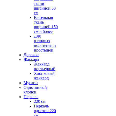
ткани
шириной 50
см
Вафельная
ткань
шириной 150
см и более
Для
пляжных
полотенец и
простыней
Дорожка
Жаккард
Жаккард
портьерный
Хлопковый
жаккард
Муслин
Однотонный
хлопок
Перкаль
220 см
Перкаль
однотон 220
см