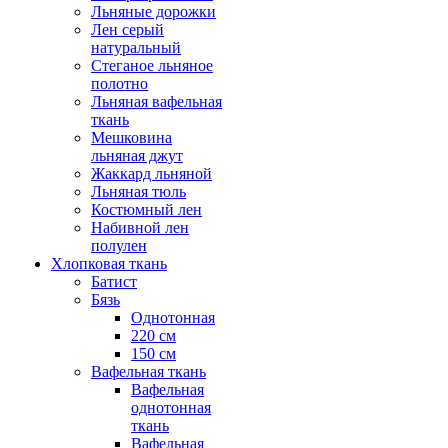
Льняные дорожки
Лен серый
натуральный
Стеганое льняное
полотно
Льняная вафельная
ткань
Мешковина
льняная джут
Жаккард льняной
Льняная тюль
Костюмный лен
Набивной лен
полулен
Хлопковая ткань
Батист
Бязь
Однотонная
220 см
150 см
Вафельная ткань
Вафельная
однотонная
ткань
Вафельная