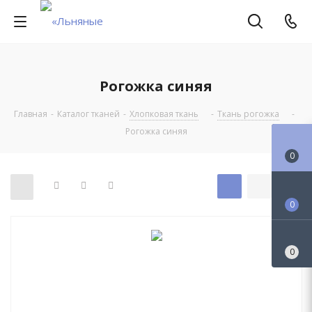
Рогожка синяя
Главная
-
Каталог тканей
-
Хлопковая ткань
-
Ткань рогожка
-
Рогожка синяя
0
0
0