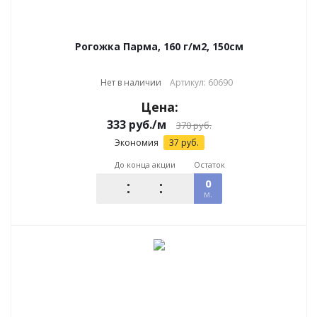
Рогожка Парма, 160 г/м2, 150см
Нет в наличии
Артикул: 60690
Цена:
333
руб.
/м
370
руб.
Экономия
37
руб.
До конца акции
Остаток
0
м.