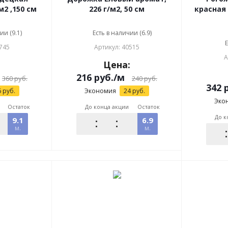
м2 ,150 см
226 г/м2, 50 см
красная 
ии (9.1)
Есть в наличии (6.9)
Е
745
Артикул: 40515
А
:
Цена:
216
руб.
/м
360
руб.
240
руб.
342
р
6
руб.
Экономия
24
руб.
Эко
Остаток
До конца акции
Остаток
До к
9.1
6.9
м.
м.