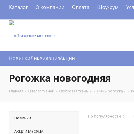
Каталог
О компании
Оплата
Шоу-рум
Ус
Новинки
Ликвидация
Акции
Рогожка новогодняя
Главная
-
Каталог тканей
-
Хлопковая ткань
-
Ткань рогожка
-
Р
По популярности
Новинки
АКЦИИ МЕСЯЦА