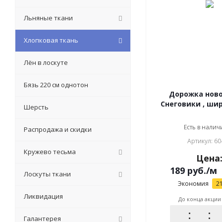
Льняные ткани
Хлопковая ткань
Лён в лоскуте
Бязь 220 см однотон
Дорожка нов
Снеговик
Шерсть
Есть в наличи
Распродажа и скидки
Артикул: 60
Кружево тесьма
Цена
189
руб.
/м
Лоскуты ткани
Экономия
2
Ликвидация
До конца акции
Галантерея