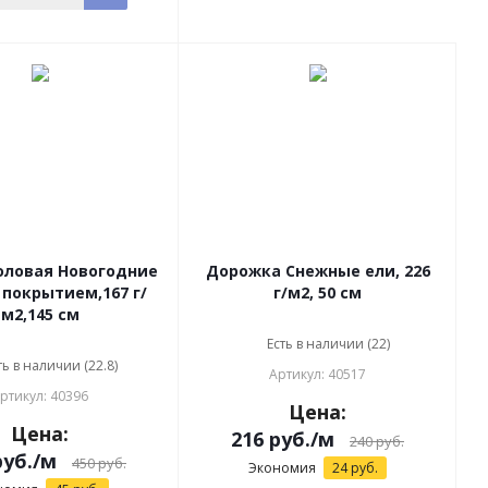
оловая Новогодние
Дорожка Снежные ели, 226
 покрытием,167 г/
г/м2, 50 см
м2,145 см
Есть в наличии (22)
ть в наличии (22.8)
Артикул: 40517
ртикул: 40396
Цена:
Цена:
216
руб.
/м
240
руб.
уб.
/м
450
руб.
Экономия
24
руб.