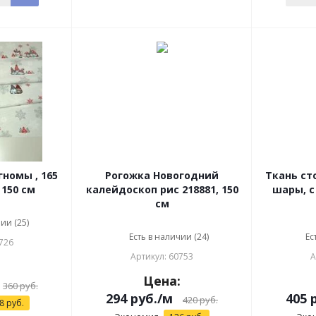
Рогожка Новогодний
Ткань ст
150 см
калейдоскоп рис 218881, 150
шары, с
см
ии (25)
Есть в наличии (24)
Ес
726
Артикул: 60753
А
:
Цена:
360
руб.
294
руб.
/м
405
р
420
руб.
8
руб.