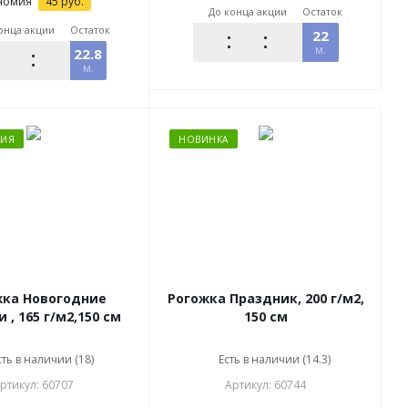
номия
45
руб.
До конца акции
Остаток
онца акции
Остаток
22
м.
22.8
м.
ЦИЯ
НОВИНКА
жка Новогодние
Рогожка Праздник, 200 г/м2,
 , 165 г/м2,150 см
150 см
сть в наличии (18)
Есть в наличии (14.3)
ртикул: 60707
Артикул: 60744