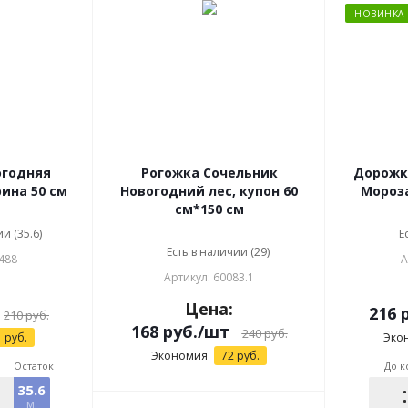
НОВИНКА
огодняя
Рогожка Сочельник
Дорожка В гостях у
и , ширина 50 см
Новогодний лес, купон 60
Мороза 
см*150 см
и (35.6)
Е
Есть в наличии (29)
488
А
Артикул: 60083.1
:
Цена:
216
р
210
руб.
168
руб.
/шт
240
руб.
1
руб.
Эко
Экономия
72
руб.
Остаток
До к
35.6
м.