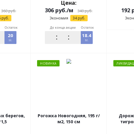
:
Цена:
306
руб.
/м
192
р
360
руб.
340
руб.
6
руб.
Экономия
34
руб.
Эко
Остаток
До конца акции
Остаток
20
18.4
м.
м.
НОВИНКА
ЛИКВИДА
х берегов,
Рогожка Новогодняя, 195 г/
Дорожк
*1,5
м2, 150 см
тигро