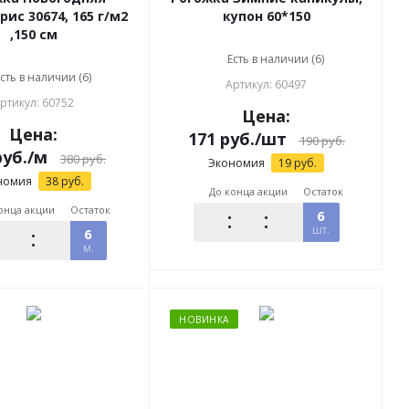
рис 30674, 165 г/м2
купон 60*150
,150 см
Есть в наличии (6)
сть в наличии (6)
Артикул: 60497
ртикул: 60752
Цена:
Цена:
171
руб.
/шт
190
руб.
уб.
/м
380
руб.
Экономия
19
руб.
номия
38
руб.
До конца акции
Остаток
онца акции
Остаток
6
шт.
6
м.
НОВИНКА