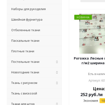
Наборы для рукоделия
НОВИНКА
Швейная фурнитура
Отбеленные ткани
Пасхальные ткани
Плотные ткани
Рогожка Лесные гномы , 165
Постельные ткани
г/м2 ширина 
Новогодние ткани
Есть в налич
Артикул: 60
Ткань с рисунком
Цена
Ткань с вискозой
252
руб.
/м
Экономия
10
Ткани для штор