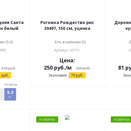
 Санта
Рогожка Рождество рис
Дорожка Зимняя яг
он белый
30497, 150 см, уценка
ку
ии (5.3)
Есть в наличии (5)
Е
490
Артикул: 60751
А
:
Цена:
250
руб.
/м
81
ру
210
руб.
320
руб.
1
руб.
Экономия
70
руб.
Эко
Остаток
5.3
м.
НОВИНКА
НОВИНКА