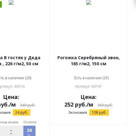
 Деда
Рогожка Серебряный звон,
, 226 г/м2, 50 см
165 г/м2, 150 см
сть в наличии (26)
Есть в наличии (25)
ртикул: 40516
Артикул: 60747
Цена:
Цена:
уб.
/м
252
руб.
/м
240
руб.
360
руб.
номия
24
руб.
Экономия
108
руб.
онца акции
Остаток
26
м.