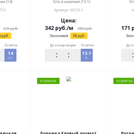
ии (14)
Есть в наличии (13.1)
Ес
713
Артикул: 60723.1
А
:
Цена:
342
руб.
/м
171
р
235
руб.
380
руб.
4
руб.
Экономия
38
руб.
Эко
Остаток
До конца акции
Остаток
До к
14
13.1
шт.
м.
НОВИНКА
НОВИНКА
Дорожка Еловый аромат,
Рого