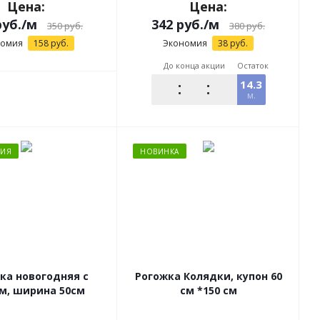
Цена:
Цена:
уб.
/м
342
руб.
/м
350
руб.
380
руб.
номия
158
руб.
Экономия
38
руб.
До конца акции
Остаток
14.3
м.
ЦИЯ
НОВИНКА
а новогодняя с
Рогожка Колядки, купон 60
м, ширина 50см
см *150 см