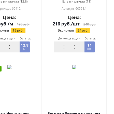
ть в наличии (12.8)
Есть в наличии (11)
ртикул: 60412
Артикул: 60558.1
Цена:
Цена:
уб.
/м
216
руб.
/шт
190
руб.
240
руб.
номия
19
руб.
Экономия
24
руб.
онца акции
Остаток
До конца акции
Остаток
12.8
11
м.
шт.
жка Новогодняя
Рогожка Зимние каникулы,