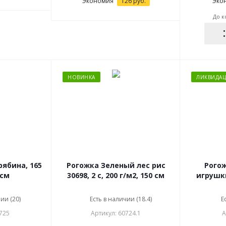
Экономия
126
руб.
Эко
До к
НОВИНКА
ЛИКВИДА
Рогожка Зеленый лес рис
Рого
 см
30698, 2 с, 200 г/м2, 150 см
игрушки
ии (20)
Есть в наличии (18.4)
Е
725
Артикул: 60724.1
А