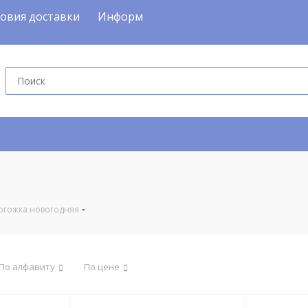
ловия доставки
Информация
Скидки и Акции
Ка
огожка новогодняя
По алфавиту
По цене