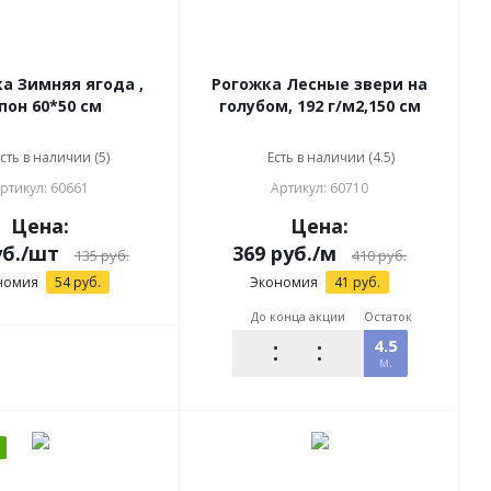
ода ,
Рогожка Лесные звери на
пон 60*50 см
голубом, 192 г/м2,150 см
сть в наличии (5)
Есть в наличии (4.5)
ртикул: 60661
Артикул: 60710
Цена:
Цена:
б.
/шт
369
руб.
/м
135
руб.
410
руб.
номия
54
руб.
Экономия
41
руб.
До конца акции
Остаток
4.5
м.