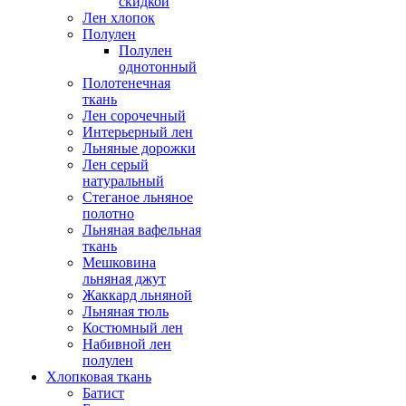
скидкой
Лен хлопок
Полулен
Полулен
однотонный
Полотенечная
ткань
Лен сорочечный
Интерьерный лен
Льняные дорожки
Лен серый
натуральный
Стеганое льняное
полотно
Льняная вафельная
ткань
Мешковина
льняная джут
Жаккард льняной
Льняная тюль
Костюмный лен
Набивной лен
полулен
Хлопковая ткань
Батист