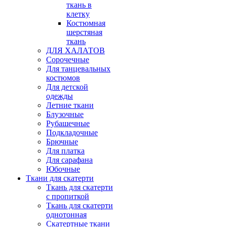
ткань в
клетку
Костюмная
шерстяная
ткань
ДЛЯ ХАЛАТОВ
Сорочечные
Для танцевальных
костюмов
Для детской
одежды
Летние ткани
Блузочные
Рубашечные
Подкладочные
Брючные
Для платка
Для сарафана
Юбочные
Ткани для скатерти
Ткань для скатерти
с пропиткой
Ткань для скатерти
однотонная
Скатертные ткани