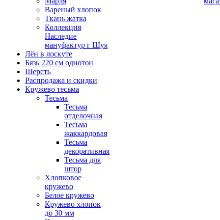
Марля
мага
Вареный хлопок
Ткань жатка
Коллекция
Наследие
мануфактур г Шуя
Лён в лоскуте
Бязь 220 см однотон
Шерсть
Распродажа и скидки
Кружево тесьма
Тесьма
Тесьма
отделочная
Тесьма
жаккардовая
Тесьма
декоративная
Тесьма для
штор
Хлопковое
кружево
Белое кружево
Кружево хлопок
до 30 мм