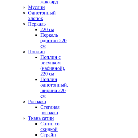
жаккард
Муслин
Однотонный
хлопок
Перкаль
220 см
Перкаль
однотон 220
см
Поплин
Поплин с
рисунком
(набивной),
220 см
Поплин
однотонный,
ширина 220
см
Рогожка
Стеганая
рогожка
Ткань сатин
Сатин со
скидкой
Страйп