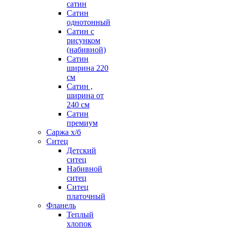
сатин
Сатин
однотонный
Сатин с
рисунком
(набивной)
Сатин
ширина 220
см
Сатин ,
ширина от
240 см
Сатин
премиум
Саржа х/б
Ситец
Детский
ситец
Набивной
ситец
Ситец
платочный
Фланель
Теплый
хлопок