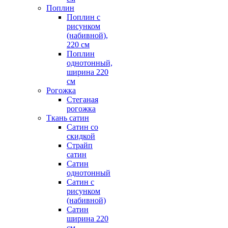
Поплин
Поплин с
рисунком
(набивной),
220 см
Поплин
однотонный,
ширина 220
см
Рогожка
Стеганая
рогожка
Ткань сатин
Сатин со
скидкой
Страйп
сатин
Сатин
однотонный
Сатин с
рисунком
(набивной)
Сатин
ширина 220
см