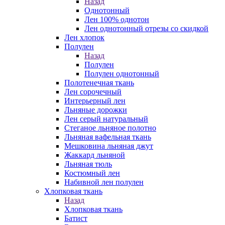
Назад
Однотонный
Лен 100% однотон
Лен однотонный отрезы со скидкой
Лен хлопок
Полулен
Назад
Полулен
Полулен однотонный
Полотенечная ткань
Лен сорочечный
Интерьерный лен
Льняные дорожки
Лен серый натуральный
Стеганое льняное полотно
Льняная вафельная ткань
Мешковина льняная джут
Жаккард льняной
Льняная тюль
Костюмный лен
Набивной лен полулен
Хлопковая ткань
Назад
Хлопковая ткань
Батист