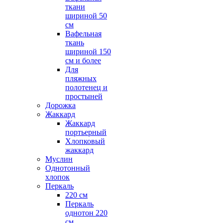
ткани
шириной 50
см
Вафельная
ткань
шириной 150
см и более
Для
пляжных
полотенец и
простыней
Дорожка
Жаккард
Жаккард
портьерный
Хлопковый
жаккард
Муслин
Однотонный
хлопок
Перкаль
220 см
Перкаль
однотон 220
см