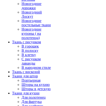
Новогодние
дорожки
Новогодний
Лоскут
Новогодние
постельные ткани
Новогодние
купоны ( на
полотенца)
Ткань с рисунком
В горошек
В полоску
В клетку
С рисунком
лаванды
В народном стиле
Ткань с вискозой
Ткани для штор
Портьерная
Шторы на кухню
Шторы в детскую
Ткани для кухни
Для полотенец
Для фартука
Для салфеток