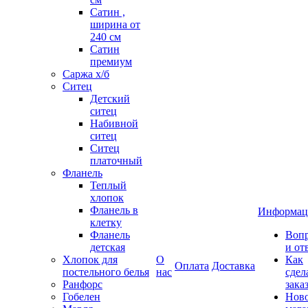
Сатин ,
ширина от
240 см
Сатин
премиум
Саржа х/б
Ситец
Детский
ситец
Набивной
ситец
Ситец
платочный
Фланель
Теплый
хлопок
Фланель в
Информац
клетку
Фланель
Воп
детская
и от
Хлопок для
О
Как
Оплата
Доставка
постельного белья
нас
сдел
Ранфорс
зака
Гобелен
Нов