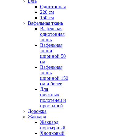
Бязь
Однотонная
220 см
150 см
Вафельная ткань
Вафельная
однотонная
ткань
Вафельная
ткани
шириной 50
см
Вафельная
ткань
шириной 150
см и более
Для
пляжных
полотенец и
простыней
Дорожка
Жаккард
Жаккард
портьерный
Хлопковый