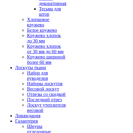
декоративная
Тесьма для
штор
Хлопковое
кружево
Белое кружево
Кружево хлопок
до 30 мм
Кружево хлопок
от 30 мм до 60 мм
Кружево шириной
более 60 мм
Лоскуты ткани
Набор для
рукоделия
Наборы лоскутов
Весовой лоскут
Отрезы со скидкой
Последний отрез
Лоскут утеплителя
весовой
Ликвидация
Галантерея
Шнуры
отделочные