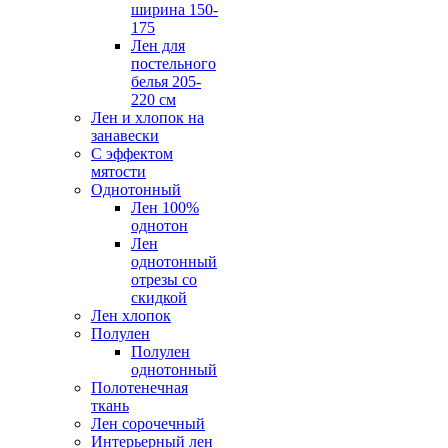
ширина 150-
175
Лен для
постельного
белья 205-
220 см
Лен и хлопок на
занавески
С эффектом
мятости
Однотонный
Лен 100%
однотон
Лен
однотонный
отрезы со
скидкой
Лен хлопок
Полулен
Полулен
однотонный
Полотенечная
ткань
Лен сорочечный
Интерьерный лен