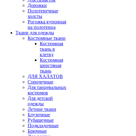
Дорожки
Полотенечные
холсты
Рогожка купонная
на полотенца
Ткани для одежды
Костюмные ткани
Костюмная
ткань в
клетку
Костюмная
шерстяная
ткань
ДЛЯ ХАЛАТОВ
Сорочечные
Для танцевальных
костюмов
Для детской
одежды
Летние ткани
Блузочные
Рубашечные
Подкладочные
Брючные