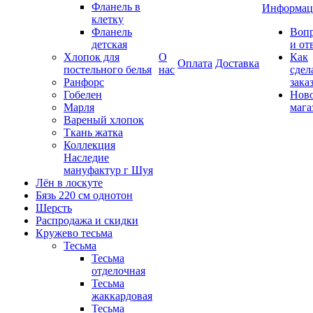
Фланель в
Информац
клетку
Фланель
Воп
детская
и от
Хлопок для
О
Как
Оплата
Доставка
постельного белья
нас
сдел
Ранфорс
зака
Гобелен
Нов
Марля
мага
Вареный хлопок
Ткань жатка
Коллекция
Наследие
мануфактур г Шуя
Лён в лоскуте
Бязь 220 см однотон
Шерсть
Распродажа и скидки
Кружево тесьма
Тесьма
Тесьма
отделочная
Тесьма
жаккардовая
Тесьма