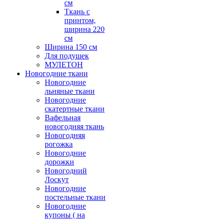
см
Ткань с
принтом,
ширина 220
см
Ширина 150 см
Для подушек
МУЛЕТОН
Новогодние ткани
Новогодние
льняные ткани
Новогодние
скатертные ткани
Вафельная
новогодняя ткань
Новогодняя
рогожка
Новогодние
дорожки
Новогодний
Лоскут
Новогодние
постельные ткани
Новогодние
купоны ( на