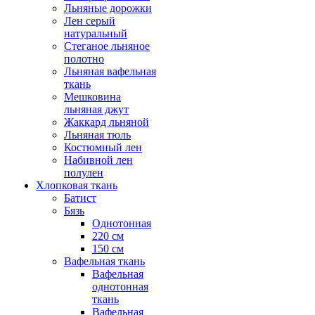
Льняные дорожки
Лен серый
натуральный
Стеганое льняное
полотно
Льняная вафельная
ткань
Мешковина
льняная джут
Жаккард льняной
Льняная тюль
Костюмный лен
Набивной лен
полулен
Хлопковая ткань
Батист
Бязь
Однотонная
220 см
150 см
Вафельная ткань
Вафельная
однотонная
ткань
Вафельная