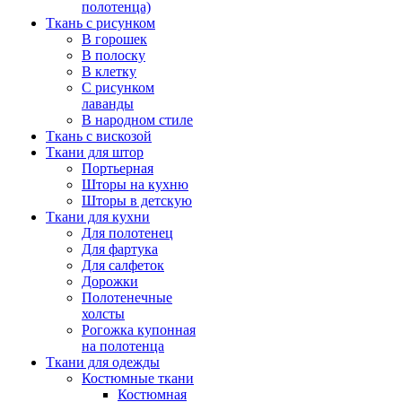
полотенца)
Ткань с рисунком
В горошек
В полоску
В клетку
С рисунком
лаванды
В народном стиле
Ткань с вискозой
Ткани для штор
Портьерная
Шторы на кухню
Шторы в детскую
Ткани для кухни
Для полотенец
Для фартука
Для салфеток
Дорожки
Полотенечные
холсты
Рогожка купонная
на полотенца
Ткани для одежды
Костюмные ткани
Костюмная