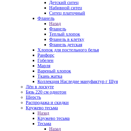
Детский ситец
Набивной ситец
Ситец платочный
Фланель
Назад
Фланель
Теплый хлопок
Фланель в клетку
Фланель детская
Хлопок для постельного белья
Ранфорс
Гобелен
Марля
Вареный хлопок
Ткань жатка
Коллекция Наследие мануфактур г Шуя
Лён в лоскуте
Бязь 220 см однотон
Шерсть
Распродажа и скидки
Кружево тесьма
Назад
Кружево тесьма
Тесьма
Назад