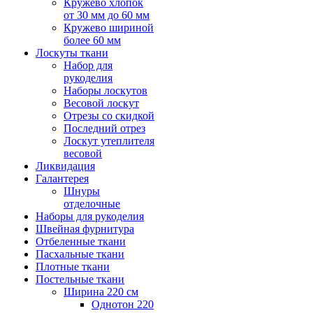
Кружево хлопок
от 30 мм до 60 мм
Кружево шириной
более 60 мм
Лоскуты ткани
Набор для
рукоделия
Наборы лоскутов
Весовой лоскут
Отрезы со скидкой
Последний отрез
Лоскут утеплителя
весовой
Ликвидация
Галантерея
Шнуры
отделочные
Наборы для рукоделия
Швейная фурнитура
Отбеленные ткани
Пасхальные ткани
Плотные ткани
Постельные ткани
Ширина 220 см
Однотон 220