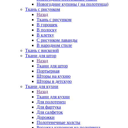
Новогодние купоны ( на полотенца)
Ткань с рисунком
Назад
Ткань с рисунком
В горошек
В полоску
В клетку
С рисунком лаванды
В народном стиле
Ткань с вискозой
Ткани для штор
Назад
Ткани для штор
Портьерная
Шторы на кухню
Шторы в детскую
Ткани для кухни
Назад
Ткани для кухни
Для полотенец
Для фартука
Для салфеток
Дорожки
Полотенечные холсты
Рогожка купонная на полотенца