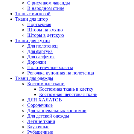
С рисунком лаванды
В народном стиле
Ткань с вискозой
Ткани для штор
Портьерная
Шторы на кухню
Шторы в детскую
Ткани для кухни
Для полотенец
Для фартука
Для салфеток
Дорожки
Полотенечные холсты
Рогожка купонная на полотенца
Ткани для одежды
Костюмные ткани
Костюмная ткань в клетку
Костюмная шерстяная ткань
ДЛЯ ХАЛАТОВ
Сорочечные
Для танцевальных костюмов
Для детской одежды
Летние ткани
Блузочные
Рубашечные