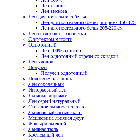
Лен хлопок
Лен вискоза
Лен для постельного белья
Лен для постельного белья, ширина 150-175
Лен для постельного белья 205-220 см
Лен и хлопок на занавески
С эффектом мятости
Однотонный
Лен 100% однотон
Лен однотонный отрезы со скидкой
Лен хлопок
Полулен
Полулен однотонный
Полотенечная ткань
Лен сорочечный
Интерьерный лен
Льняные дорожки
Лен серый натуральный
Стеганое льняное полотно
Льняная вафельная ткань
Мешковина льняная джут
Жаккард льняной
Льняная тюль
Костюмный лен