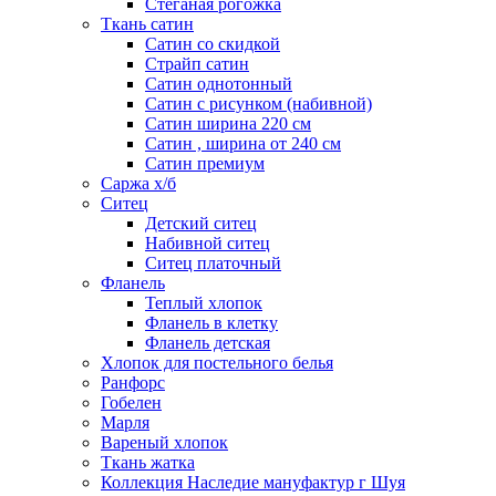
Стеганая рогожка
Ткань сатин
Сатин со скидкой
Страйп сатин
Сатин однотонный
Сатин с рисунком (набивной)
Сатин ширина 220 см
Сатин , ширина от 240 см
Сатин премиум
Саржа х/б
Ситец
Детский ситец
Набивной ситец
Ситец платочный
Фланель
Теплый хлопок
Фланель в клетку
Фланель детская
Хлопок для постельного белья
Ранфорс
Гобелен
Марля
Вареный хлопок
Ткань жатка
Коллекция Наследие мануфактур г Шуя