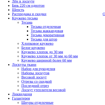
Лён в лоскуте
Бязь 220 см однотон
Шерсть
Распродажа и скидки
О
Кружево тесьма
Тесьма
Тесьма отделочная
Тесьма жаккардовая
Тесьма декоративная
Тесьма для штор
Хлопковое кружево
Белое кружево
Кружево хлопок до 30 мм
Кружево хлопок от 30 мм до 60 мм
Кружево шириной более 60 мм
Лоскуты ткани
Набор для рукоделия
Наборы лоскутов
Весовой лоскут
Отрезы со скидкой
Последний отрез
Лоскут утеплителя весовой
Ликвидация
Галантерея
Шнуры отделочные