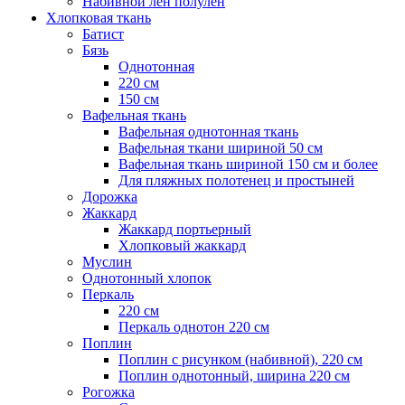
Набивной лен полулен
Хлопковая ткань
Батист
Бязь
Однотонная
220 см
150 см
Вафельная ткань
Вафельная однотонная ткань
Вафельная ткани шириной 50 см
Вафельная ткань шириной 150 см и более
Для пляжных полотенец и простыней
Дорожка
Жаккард
Жаккард портьерный
Хлопковый жаккард
Муслин
Однотонный хлопок
Перкаль
220 см
Перкаль однотон 220 см
Поплин
Поплин с рисунком (набивной), 220 см
Поплин однотонный, ширина 220 см
Рогожка