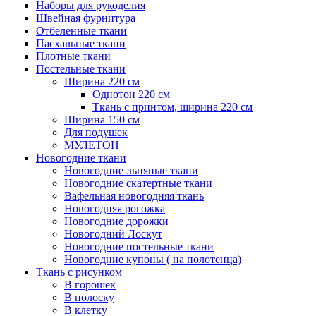
Наборы для рукоделия
Швейная фурнитура
Отбеленные ткани
Пасхальные ткани
Плотные ткани
Постельные ткани
Ширина 220 см
Однотон 220 см
Ткань с принтом, ширина 220 см
Ширина 150 см
Для подушек
МУЛЕТОН
Новогодние ткани
Новогодние льняные ткани
Новогодние скатертные ткани
Вафельная новогодняя ткань
Новогодняя рогожка
Новогодние дорожки
Новогодний Лоскут
Новогодние постельные ткани
Новогодние купоны ( на полотенца)
Ткань с рисунком
В горошек
В полоску
В клетку