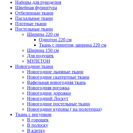
Наборы для рукоделия
Швейная фурнитура
Отбеленные ткани
Пасхальные ткани
Плотные ткани
Постельные ткани
Ширина 220 см
Однотон 220 см
Ткань с принтом, ширина 220 см
Ширина 150 см
Для подушек
МУЛЕТОН
Новогодние ткани
Новогодние льняные ткани
Новогодние скатертные ткани
Вафельная новогодняя ткань
Новогодняя рогожка
Новогодние дорожки
Новогодний Лоскут
Новогодние постельные ткани
Новогодние купоны ( на полотенца)
Ткань с рисунком
В горошек
В полоску
В клетку