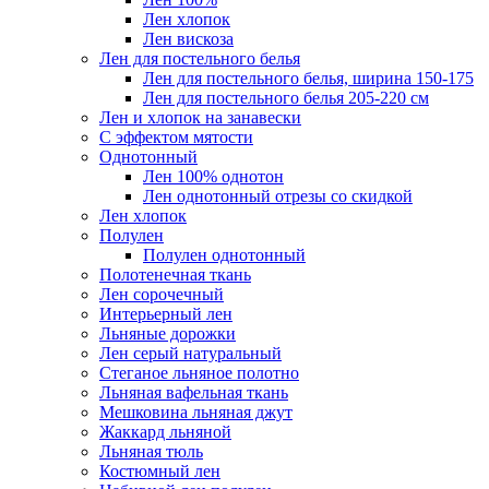
Лен хлопок
Лен вискоза
Лен для постельного белья
Лен для постельного белья, ширина 150-175
Лен для постельного белья 205-220 см
Лен и хлопок на занавески
С эффектом мятости
Однотонный
Лен 100% однотон
Лен однотонный отрезы со скидкой
Лен хлопок
Полулен
Полулен однотонный
Полотенечная ткань
Лен сорочечный
Интерьерный лен
Льняные дорожки
Лен серый натуральный
Стеганое льняное полотно
Льняная вафельная ткань
Мешковина льняная джут
Жаккард льняной
Льняная тюль
Костюмный лен