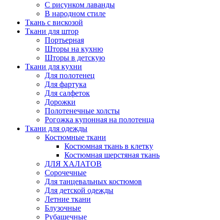
С рисунком лаванды
В народном стиле
Ткань с вискозой
Ткани для штор
Портьерная
Шторы на кухню
Шторы в детскую
Ткани для кухни
Для полотенец
Для фартука
Для салфеток
Дорожки
Полотенечные холсты
Рогожка купонная на полотенца
Ткани для одежды
Костюмные ткани
Костюмная ткань в клетку
Костюмная шерстяная ткань
ДЛЯ ХАЛАТОВ
Сорочечные
Для танцевальных костюмов
Для детской одежды
Летние ткани
Блузочные
Рубашечные