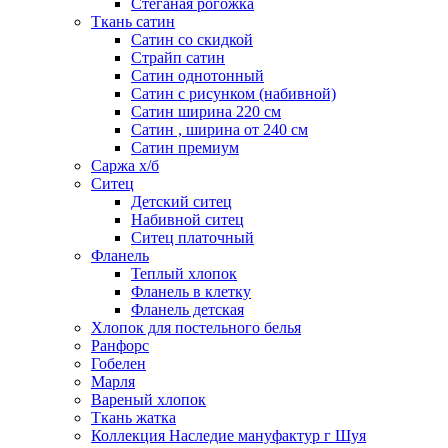
Стеганая рогожка
Ткань сатин
Сатин со скидкой
Страйп сатин
Сатин однотонный
Сатин с рисунком (набивной)
Сатин ширина 220 см
Сатин , ширина от 240 см
Сатин премиум
Саржа х/б
Ситец
Детский ситец
Набивной ситец
Ситец платочный
Фланель
Теплый хлопок
Фланель в клетку
Фланель детская
Хлопок для постельного белья
Ранфорс
Гобелен
Марля
Вареный хлопок
Ткань жатка
Коллекция Наследие мануфактур г Шуя