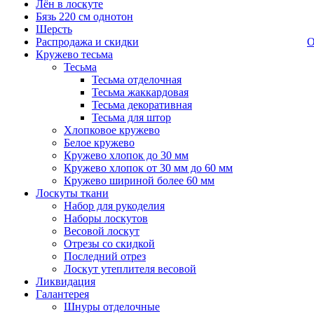
Лён в лоскуте
Бязь 220 см однотон
Шерсть
Распродажа и скидки
О
Кружево тесьма
Тесьма
Тесьма отделочная
Тесьма жаккардовая
Тесьма декоративная
Тесьма для штор
Хлопковое кружево
Белое кружево
Кружево хлопок до 30 мм
Кружево хлопок от 30 мм до 60 мм
Кружево шириной более 60 мм
Лоскуты ткани
Набор для рукоделия
Наборы лоскутов
Весовой лоскут
Отрезы со скидкой
Последний отрез
Лоскут утеплителя весовой
Ликвидация
Галантерея
Шнуры отделочные