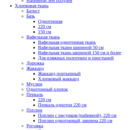
Набивной лен полулен
Хлопковая ткань
Батист
Бязь
Однотонная
220 см
150 см
Вафельная ткань
Вафельная однотонная ткань
Вафельная ткани шириной 50 см
Вафельная ткань шириной 150 см и более
Для пляжных полотенец и простыней
Дорожка
Жаккард
Жаккард портьерный
Хлопковый жаккард
Муслин
Однотонный хлопок
Перкаль
220 см
Перкаль однотон 220 см
Поплин
Поплин с рисунком (набивной), 220 см
Поплин однотонный, ширина 220 см
Рогожка