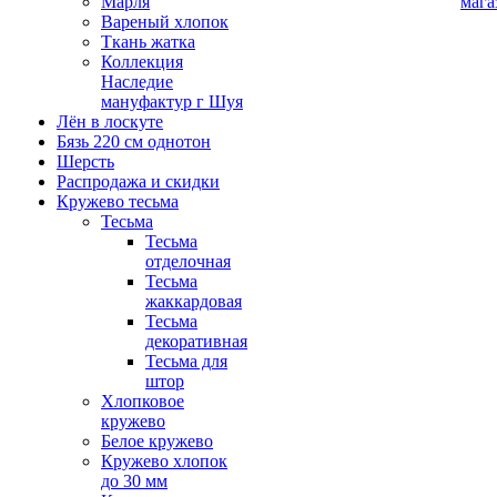
Марля
мага
Вареный хлопок
Ткань жатка
Коллекция
Наследие
мануфактур г Шуя
Лён в лоскуте
Бязь 220 см однотон
Шерсть
Распродажа и скидки
Кружево тесьма
Тесьма
Тесьма
отделочная
Тесьма
жаккардовая
Тесьма
декоративная
Тесьма для
штор
Хлопковое
кружево
Белое кружево
Кружево хлопок
до 30 мм