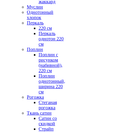
жаккард
Муслин
Однотонный
хлопок
Перкаль
220 см
Перкаль
однотон 220
см
Поплин
Поплин с
рисунком
(набивной),
220 см
Поплин
однотонный,
ширина 220
см
Рогожка
Стеганая
рогожка
Ткань сатин
Сатин со
скидкой
Страйп