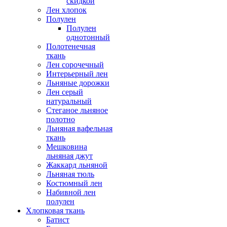
скидкой
Лен хлопок
Полулен
Полулен
однотонный
Полотенечная
ткань
Лен сорочечный
Интерьерный лен
Льняные дорожки
Лен серый
натуральный
Стеганое льняное
полотно
Льняная вафельная
ткань
Мешковина
льняная джут
Жаккард льняной
Льняная тюль
Костюмный лен
Набивной лен
полулен
Хлопковая ткань
Батист