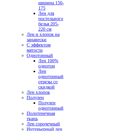
ширина 150-
175
Лен для
постельного
белья 205-
220 см
Лен и хлопок на
занавески
С эффектом
мятости
Однотонный
Лен 100%
однотон
Лен
однотонный
отрезы со
скидкой
Лен хлопок
Полулен
Полулен
однотонный
Полотенечная
ткань
Лен сорочечный
Интерьерный лен