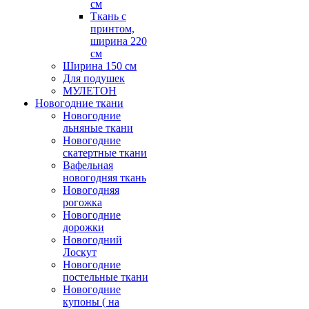
см
Ткань с
принтом,
ширина 220
см
Ширина 150 см
Для подушек
МУЛЕТОН
Новогодние ткани
Новогодние
льняные ткани
Новогодние
скатертные ткани
Вафельная
новогодняя ткань
Новогодняя
рогожка
Новогодние
дорожки
Новогодний
Лоскут
Новогодние
постельные ткани
Новогодние
купоны ( на