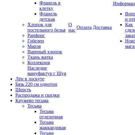
Фланель в
Информац
клетку
Фланель
Воп
детская
и от
Хлопок для
О
Как
Оплата
Доставка
постельного белья
нас
сдел
Ранфорс
зака
Гобелен
Нов
Марля
мага
Вареный хлопок
Ткань жатка
Коллекция
Наследие
мануфактур г Шуя
Лён в лоскуте
Бязь 220 см однотон
Шерсть
Распродажа и скидки
Кружево тесьма
Тесьма
Тесьма
отделочная
Тесьма
жаккардовая
Тесьма