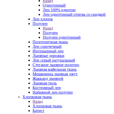
Назад
Однотонный
Лен 100% однотон
Лен однотонный отрезы со скидкой
Лен хлопок
Полулен
Назад
Полулен
Полулен однотонный
Полотенечная ткань
Лен сорочечный
Интерьерный лен
Льняные дорожки
Лен серый натуральный
Стеганое льняное полотно
Льняная вафельная ткань
Мешковина льняная джут
Жаккард льняной
Льняная тюль
Костюмный лен
Набивной лен полулен
Хлопковая ткань
Назад
Хлопковая ткань
Батист