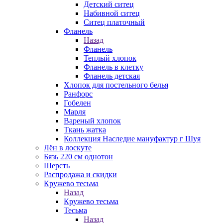
Детский ситец
Набивной ситец
Ситец платочный
Фланель
Назад
Фланель
Теплый хлопок
Фланель в клетку
Фланель детская
Хлопок для постельного белья
Ранфорс
Гобелен
Марля
Вареный хлопок
Ткань жатка
Коллекция Наследие мануфактур г Шуя
Лён в лоскуте
Бязь 220 см однотон
Шерсть
Распродажа и скидки
Кружево тесьма
Назад
Кружево тесьма
Тесьма
Назад