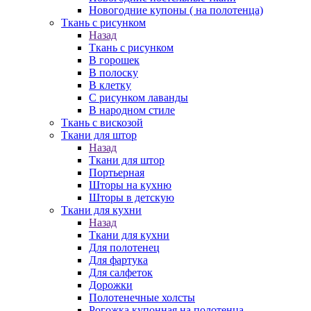
Новогодние купоны ( на полотенца)
Ткань с рисунком
Назад
Ткань с рисунком
В горошек
В полоску
В клетку
С рисунком лаванды
В народном стиле
Ткань с вискозой
Ткани для штор
Назад
Ткани для штор
Портьерная
Шторы на кухню
Шторы в детскую
Ткани для кухни
Назад
Ткани для кухни
Для полотенец
Для фартука
Для салфеток
Дорожки
Полотенечные холсты
Рогожка купонная на полотенца