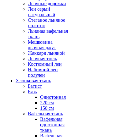
Льняные дорожки
Лен серый
натуральный
Стеганое льняное
полотно
Льняная вафельная
ткань
Мешковина
льняная джут
Жаккард льняной
Льняная тюль
Костюмный лен
Набивной лен
полулен
Хлопковая ткань
Батист
Бязь
Однотонная
220 см
150 см
Вафельная ткань
Вафельная
однотонная
ткань
Вафельная