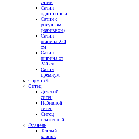
сатин
Сатин
однотонный
Сатин с
рисунком
(набивной)
Сатин
ширина 220
см
Сатин ,
ширина от
240 см
Сатин
премиум
Саржа х/б
Ситец
Детский
ситец
Набивной
ситец
Ситец
платочный
Фланель
Теплый
хлопок