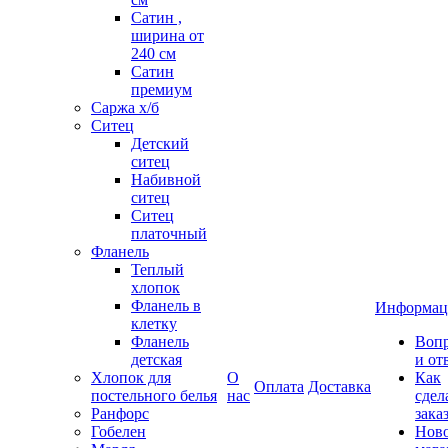
Сатин ,
ширина от
240 см
Сатин
премиум
Саржа х/б
Ситец
Детский
ситец
Набивной
ситец
Ситец
платочный
Фланель
Теплый
хлопок
Фланель в
Информац
клетку
Фланель
Воп
детская
и от
Хлопок для
О
Как
Оплата
Доставка
постельного белья
нас
сдел
Ранфорс
зака
Гобелен
Нов