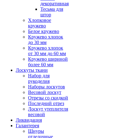
декоративная
Тесьма для
штор
Хлопковое
кружево
Белое кружево
Кружево хлопок
до 30 мм
Кружево хлопок
от 30 мм до 60 мм
Кружево шириной
более 60 мм
Лоскуты ткани
Набор для
рукоделия
Наборы лоскутов
Весовой лоскут
Отрезы со скидкой
Последний отрез
Лоскут утеплителя
весовой
Ликвидация
Галантерея
Шнуры
отделочные