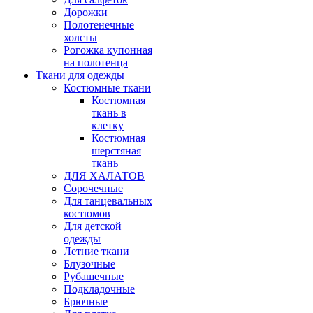
Дорожки
Полотенечные
холсты
Рогожка купонная
на полотенца
Ткани для одежды
Костюмные ткани
Костюмная
ткань в
клетку
Костюмная
шерстяная
ткань
ДЛЯ ХАЛАТОВ
Сорочечные
Для танцевальных
костюмов
Для детской
одежды
Летние ткани
Блузочные
Рубашечные
Подкладочные
Брючные