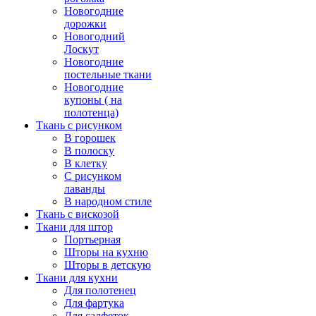
Новогодние
дорожки
Новогодний
Лоскут
Новогодние
постельные ткани
Новогодние
купоны ( на
полотенца)
Ткань с рисунком
В горошек
В полоску
В клетку
С рисунком
лаванды
В народном стиле
Ткань с вискозой
Ткани для штор
Портьерная
Шторы на кухню
Шторы в детскую
Ткани для кухни
Для полотенец
Для фартука
Для салфеток