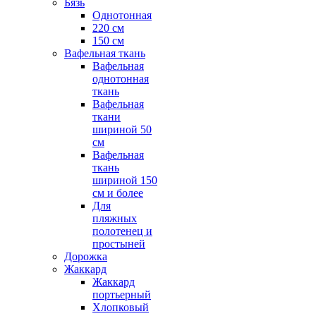
Бязь
Однотонная
220 см
150 см
Вафельная ткань
Вафельная
однотонная
ткань
Вафельная
ткани
шириной 50
см
Вафельная
ткань
шириной 150
см и более
Для
пляжных
полотенец и
простыней
Дорожка
Жаккард
Жаккард
портьерный
Хлопковый