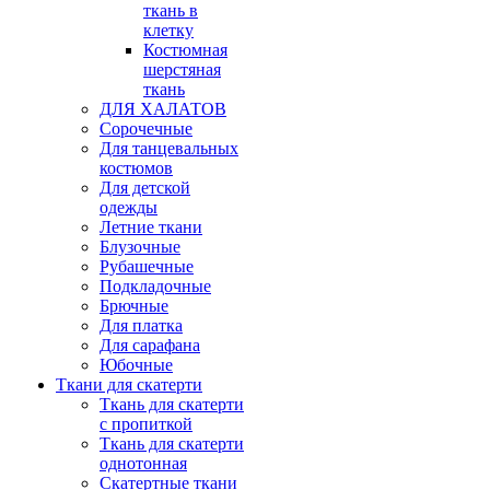
ткань в
клетку
Костюмная
шерстяная
ткань
ДЛЯ ХАЛАТОВ
Сорочечные
Для танцевальных
костюмов
Для детской
одежды
Летние ткани
Блузочные
Рубашечные
Подкладочные
Брючные
Для платка
Для сарафана
Юбочные
Ткани для скатерти
Ткань для скатерти
с пропиткой
Ткань для скатерти
однотонная
Скатертные ткани