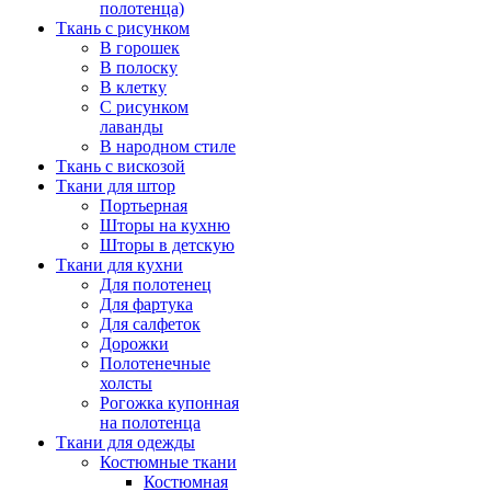
полотенца)
Ткань с рисунком
В горошек
В полоску
В клетку
С рисунком
лаванды
В народном стиле
Ткань с вискозой
Ткани для штор
Портьерная
Шторы на кухню
Шторы в детскую
Ткани для кухни
Для полотенец
Для фартука
Для салфеток
Дорожки
Полотенечные
холсты
Рогожка купонная
на полотенца
Ткани для одежды
Костюмные ткани
Костюмная