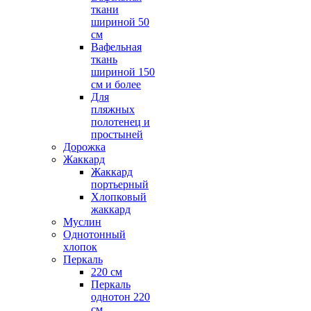
ткани
шириной 50
см
Вафельная
ткань
шириной 150
см и более
Для
пляжных
полотенец и
простыней
Дорожка
Жаккард
Жаккард
портьерный
Хлопковый
жаккард
Муслин
Однотонный
хлопок
Перкаль
220 см
Перкаль
однотон 220
см