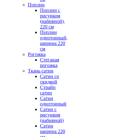
Поплин
Поплин с
рисунком
(набивной),
220 см
Поплин
однотонный,
ширина 220
см
Рогожка
Стеганая
рогожка
Ткань сатин
Сатин со
скидкой
Страйп
сатин
Сатин
однотонный
Сатин с
рисунком
(набивной)
Сатин
ширина 220
см