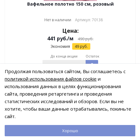
Вафельное полотно 150 см, розовый
Нет в наличии
Артикул: 70138
Цена:
441
руб.
/м
490
руб.
Экономия
49
руб.
До конца акции
Остаток
0
м.
Продолжая пользоваться сайтом, Вы соглашаетесь с
политикой использования файлов cookie
и
использования данных в целях функционирования
сайта, проведения ретаргетинга и проведения
Показать еще
статистических исследований и обзоров. Если вы не
хотите, чтобы ваши данные отрабатывались, покиньте
сайт.
1
2
3
Новогодняя
С рисунком
Хорошо