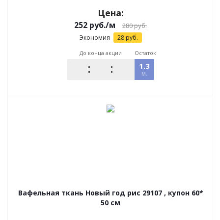
Цена:
252
руб.
/м
280
руб.
Экономия
28
руб.
До конца акции
Остаток
1.3
м.
Вафельная ткань Новый год рис 29107 , купон 60*
50 см