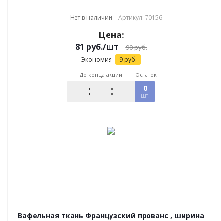
Нет в наличии
Артикул: 70156
Цена:
81
руб.
/шт
90
руб.
Экономия
9
руб.
До конца акции
Остаток
0
шт.
Вафельная ткань Французский прованс , ширина