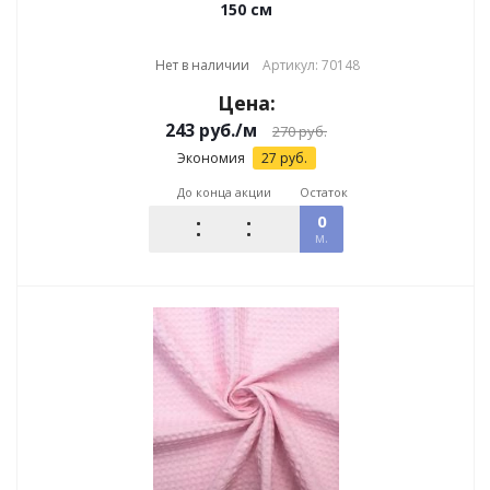
150 см
Нет в наличии
Артикул: 70148
Цена:
243
руб.
/м
270
руб.
Экономия
27
руб.
До конца акции
Остаток
0
м.