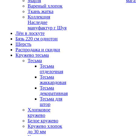
Марля
мага
Вареный хлопок
Ткань жатка
Коллекция
Наследие
мануфактур г Шуя
Лён в лоскуте
Бязь 220 см однотон
Шерсть
Распродажа и скидки
Кружево тесьма
Тесьма
Тесьма
отделочная
Тесьма
жаккардовая
Тесьма
декоративная
Тесьма для
штор
Хлопковое
кружево
Белое кружево
Кружево хлопок
до 30 мм