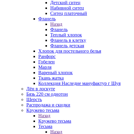
Детский ситец
Набивной ситец
Ситец платочный
Фланель
Назад
Фланель
Теплый хлопок
Фланель в клетку
Фланель детская
Хлопок для постельного белья
Ранфорс
Гобелен
Марля
Вареный хлопок
Ткань жатка
Коллекция Наследие мануфактур г Шуя
Лён в лоскуте
Бязь 220 см однотон
Шерсть
Распродажа и скидки
Кружево тесьма
Назад
Кружево тесьма
Тесьма
Назад