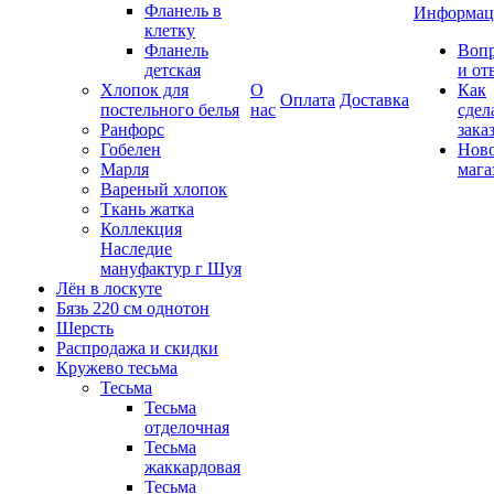
Фланель в
Информац
клетку
Фланель
Воп
детская
и от
Хлопок для
О
Как
Оплата
Доставка
постельного белья
нас
сдел
Ранфорс
зака
Гобелен
Нов
Марля
мага
Вареный хлопок
Ткань жатка
Коллекция
Наследие
мануфактур г Шуя
Лён в лоскуте
Бязь 220 см однотон
Шерсть
Распродажа и скидки
Кружево тесьма
Тесьма
Тесьма
отделочная
Тесьма
жаккардовая
Тесьма