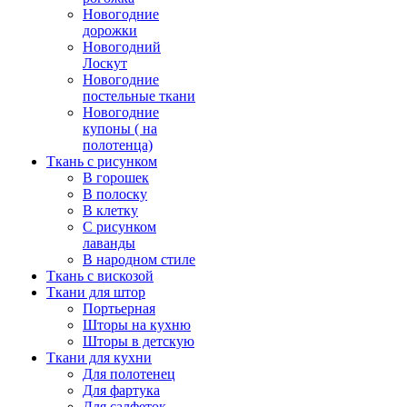
Новогодние
дорожки
Новогодний
Лоскут
Новогодние
постельные ткани
Новогодние
купоны ( на
полотенца)
Ткань с рисунком
В горошек
В полоску
В клетку
С рисунком
лаванды
В народном стиле
Ткань с вискозой
Ткани для штор
Портьерная
Шторы на кухню
Шторы в детскую
Ткани для кухни
Для полотенец
Для фартука
Для салфеток