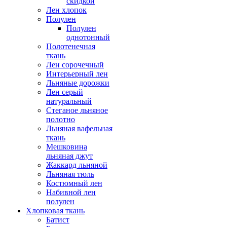
скидкой
Лен хлопок
Полулен
Полулен
однотонный
Полотенечная
ткань
Лен сорочечный
Интерьерный лен
Льняные дорожки
Лен серый
натуральный
Стеганое льняное
полотно
Льняная вафельная
ткань
Мешковина
льняная джут
Жаккард льняной
Льняная тюль
Костюмный лен
Набивной лен
полулен
Хлопковая ткань
Батист