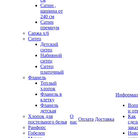
Сатин ,
ширина от
240 см
Сатин
премиум
Саржа х/б
Ситец
Детский
ситец
Набивной
ситец
Ситец
платочный
Фланель
Теплый
хлопок
Фланель в
Информац
клетку
Фланель
Воп
детская
и от
Хлопок для
О
Как
Оплата
Доставка
постельного белья
нас
сдел
Ранфорс
зака
Гобелен
Нов