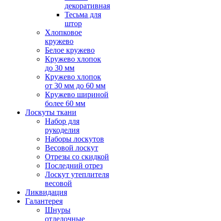
декоративная
Тесьма для
штор
Хлопковое
кружево
Белое кружево
Кружево хлопок
до 30 мм
Кружево хлопок
от 30 мм до 60 мм
Кружево шириной
более 60 мм
Лоскуты ткани
Набор для
рукоделия
Наборы лоскутов
Весовой лоскут
Отрезы со скидкой
Последний отрез
Лоскут утеплителя
весовой
Ликвидация
Галантерея
Шнуры
отделочные