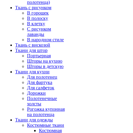
полотенца)
Ткань с рисунком
В горошек
В полоску
В клетку
С рисунком
лаванды
В народном стиле
Ткань с вискозой
Ткани для штор
Портьерная
Шторы на кухню
Шторы в детскую
Ткани для кухни
Для полотенец
Для фартука
Для салфеток
Дорожки
Полотенечные
холсты
Рогожка купонная
на полотенца
Ткани для одежды
Костюмные ткани
Костюмная