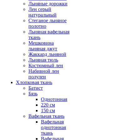
Льняные дорожки
Лен серый
натуральный
Стеганое льняное
полотно
Льняная вафельная
ткань
Мешковина
льняная джут
Жаккард льняной
Льняная тюль
Костюмный лен
Набивной лен
полулен
Хлопковая ткань
Батист
Бязь
Однотонная
220 см
150 см
Вафельная ткань
Вафельная
однотонная
ткань
Вафельная