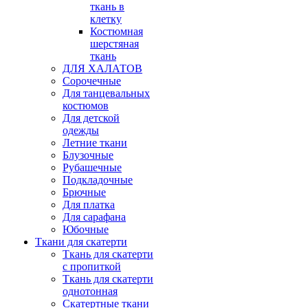
ткань в
клетку
Костюмная
шерстяная
ткань
ДЛЯ ХАЛАТОВ
Сорочечные
Для танцевальных
костюмов
Для детской
одежды
Летние ткани
Блузочные
Рубашечные
Подкладочные
Брючные
Для платка
Для сарафана
Юбочные
Ткани для скатерти
Ткань для скатерти
с пропиткой
Ткань для скатерти
однотонная
Скатертные ткани